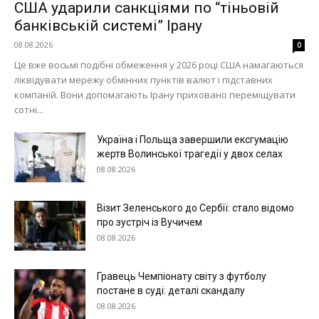
США ударили санкціями по “тіньовій
банківській системі” Ірану
08.08.2026
0
Це вже восьмі подібні обмеження у 2026 році США намагаються
ліквідувати мережу обмінних пунктів валют і підставних
Меню
компаній. Вони допомагають Ірану приховано переміщувати
сотні...
Київ
Україна і Польща завершили ексгумацію
Україна
жертв Волинської трагедії у двох селах
Економіка
08.08.2026
Політика
Візит Зеленського до Сербії: стало відомо
Світ
про зустріч із Вучичем
Технології
08.08.2026
Війна
Гравець Чемпіонату світу з футболу
постане в суді: деталі скандалу
08.08.2026