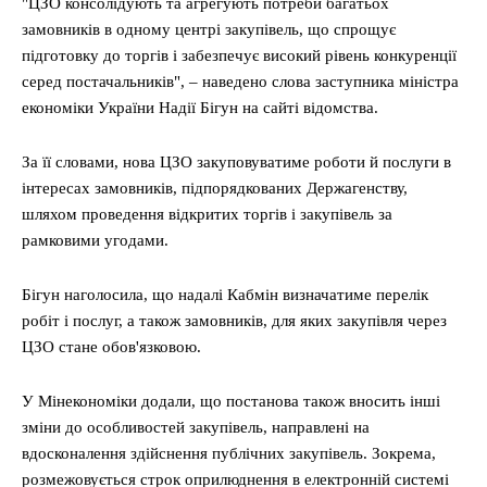
"ЦЗО консолідують та агрегують потреби багатьох
замовників в одному центрі закупівель, що спрощує
підготовку до торгів і забезпечує високий рівень конкуренції
серед постачальників", – наведено слова заступника міністра
економіки України Надії Бігун на сайті відомства.
За її словами, нова ЦЗО закуповуватиме роботи й послуги в
інтересах замовників, підпорядкованих Держагенству,
шляхом проведення відкритих торгів і закупівель за
рамковими угодами.
Бігун наголосила, що надалі Кабмін визначатиме перелік
робіт і послуг, а також замовників, для яких закупівля через
ЦЗО стане обов'язковою.
У Мінекономіки додали, що постанова також вносить інші
зміни до особливостей закупівель, направлені на
вдосконалення здійснення публічних закупівель. Зокрема,
розмежовується строк оприлюднення в електронній системі