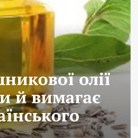
никової олії
и й вимагає
аїнського