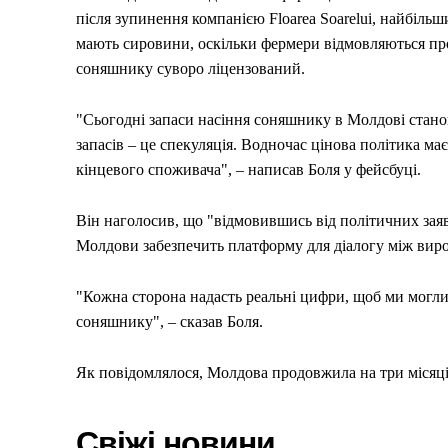
після зупинення компанією Floarea Soarelui, найбіль
мають сировини, оскільки фермери відмовляються пр
соняшнику суворо ліцензований.
"Сьогодні запаси насіння соняшнику в Молдові становл
запасів – це спекуляція. Водночас цінова політика м
кінцевого споживача", – написав Боля у фейсбуці.
Він наголосив, що "відмовившись від політичних зая
Молдови забезпечить платформу для діалогу між вир
"Кожна сторона надасть реальні цифри, щоб ми могл
соняшнику", – сказав Боля.
Як повідомлялося, Молдова продовжила на три місяці
Меню
Свіжі новини
Київ