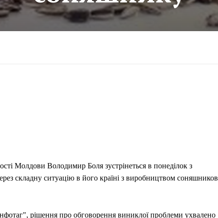
вості Молдови Володимир Боля зустрінеться в понеділок з
рез складну ситуацію в його країні з виробництвом соняшников
Інфотаг", рішення про обговорення виниклої проблеми ухвалено