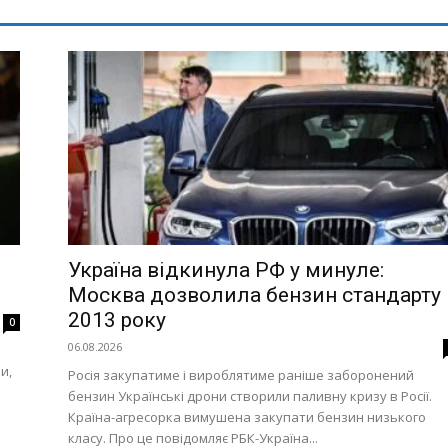
Україна відкинула РФ у минуле:
Москва дозволила бензин стандарту
2013 року
0
06.08.2026
и,
Росія закупатиме і вироблятиме раніше заборонений
бензин Українські дрони створили паливну кризу в Росії.
Країна-агресорка вимушена закупати бензин низького
класу. Про це повідомляє РБК-Україна...