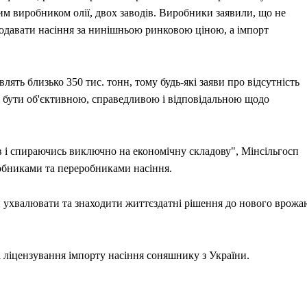
шим виробником олії, двох заводів. Виробники заявили, що не
одавати насіння за нинішньою ринковою ціною, а імпорт
ять близько 350 тис. тонн, тому будь-які заяви про відсутність
ає бути об'єктивною, справедливою і відповідальною щодо
в і спираючись виключно на економічну складову", Мінсільгосп
обниками та переробниками насіння.
и ухвалювати та знаходити життєздатні рішення до нового врожа
 ліцензування імпорту насіння соняшнику з України.