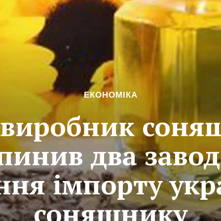
ЕКОНОМІКА
виробник соняш
пинив два завод
ння імпорту укр
соняшнику