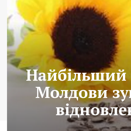
Найбільший 
Молдови зу
відновле