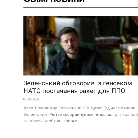
Україна
Економіка
Політика
Світ
Технології
Війна
Зеленський обговорив із генсеком
НАТО постачання ракет для ППО
06.08.2026
фото: Володимир Зеленський / Telegram Під час розмови
Зеленський і Рютте скоординували подальші дії з країнам
які мають необхідні запаси...