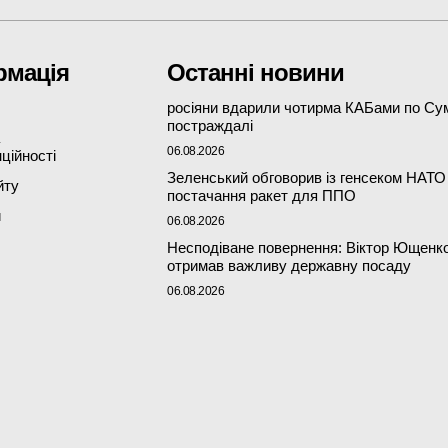
рмація
Останні новини
росіяни вдарили чотирма КАБами по Сум
постраждалі
06.08.2026
ційності
Зеленський обговорив із генсеком НАТО
йту
постачання ракет для ППО
и
06.08.2026
Несподіване повернення: Віктор Ющенк
отримав важливу державну посаду
06.08.2026