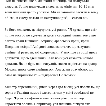
"Ми не вивезли ще 5 млн тонн пшениці, які планували
вивести. Точно планували вивезти, як мінімум, 10-15 млн
тонн пшениці цього урожаю. Ми не зможемо засіяти в тому
об’ємі, в якому хотіли на наступний рік", – сказав він.
За його словами, це відчують усі ринки. "Я думаю, що світ
почне гостро це відчувати десь в середині липня, тому що
багато країн Північної Африки, арабських країн, країн
Південно-східної Азії досі споживають те, що закупили
раніше, ті резерви, які сформовані. У них іще є гроші щось
дотувати, щось здешевити. Але вони усі чекають нового
врожаю. Як і в будь-якій ситуації, кожен надіється на краще.
Мовляв, якось саме вирішиться. Але ж ми розуміємо, що
саме не вирішиться", – підкреслив Сольський.
Міністр переконаний, рівно через два місяці усі побачать, що
зерна з України немає і альтернативи у світі особливої не
буде. "Це як з нафтою – неможливо різко, за місяць,
наростити обсяги. Наприклад, уся північна півкуля вже