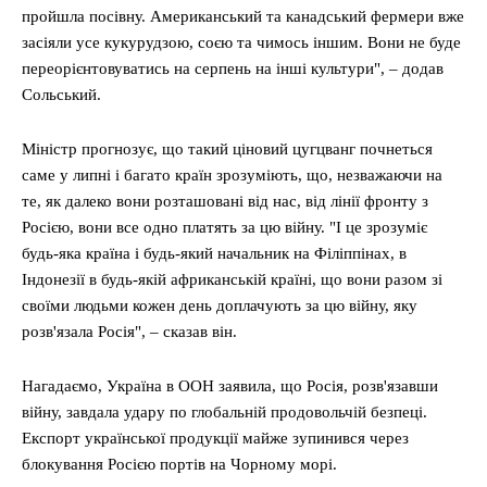
пройшла посівну. Американський та канадський фермери вже
засіяли усе кукурудзою, соєю та чимось іншим. Вони не буде
переорієнтовуватись на серпень на інші культури", – додав
Сольський.
Міністр прогнозує, що такий ціновий цугцванг почнеться
саме у липні і багато країн зрозуміють, що, незважаючи на
те, як далеко вони розташовані від нас, від лінії фронту з
Росією, вони все одно платять за цю війну. "І це зрозуміє
будь-яка країна і будь-який начальник на Філіппінах, в
Індонезії в будь-якій африканській країні, що вони разом зі
своїми людьми кожен день доплачують за цю війну, яку
розв'язала Росія", – сказав він.
Нагадаємо, Україна в ООН заявила, що Росія, розв'язавши
війну, завдала удару по глобальній продовольчій безпеці.
Експорт української продукції майже зупинився через
блокування Росією портів на Чорному морі.