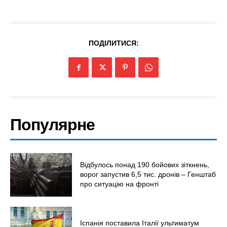
ПОДІЛИТИСЯ:
Меню
Популярне
Київ
Україна
Економіка
Відбулось понад 190 бойових зіткнень,
ворог запустив 6,5 тис. дронів – Генштаб
Політика
про ситуацію на фронті
Світ
Технології
Війна
Іспанія поставила Італії ультиматум