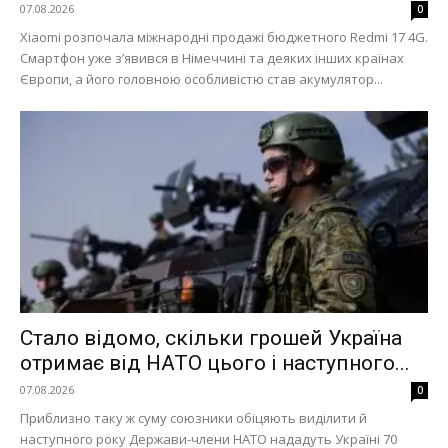
07.08.2026
0
Xiaomi розпочала міжнародні продажі бюджетного Redmi 17 4G.
Смартфон уже з’явився в Німеччині та деяких інших країнах
Європи, а його головною особливістю став акумулятор...
Стало відомо, скільки грошей Україна
отримає від НАТО цього і наступного...
07.08.2026
0
Приблизно таку ж суму союзники обіцяють виділити й
наступного року Держави-члени НАТО нададуть Україні 70