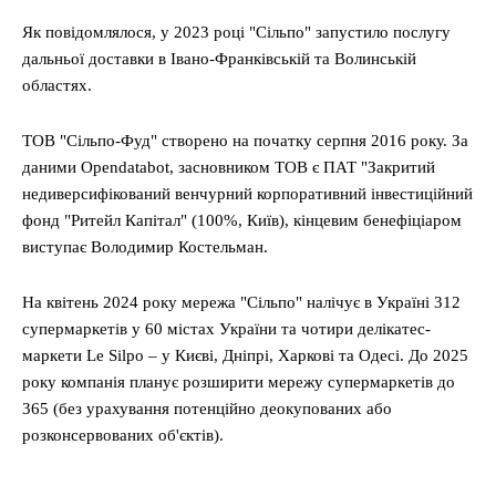
Як повідомлялося, у 2023 році "Сільпо" запустило послугу
дальньої доставки в Івано-Франківській та Волинській
областях.
ТОВ "Сільпо-Фуд" створено на початку серпня 2016 року. За
даними Opendatabot, засновником ТОВ є ПАТ "Закритий
недиверсифікований венчурний корпоративний інвестиційний
фонд "Ритейл Капітал" (100%, Київ), кінцевим бенефіціаром
виступає Володимир Костельман.
На квітень 2024 року мережа "Сільпо" налічує в Україні 312
супермаркетів у 60 містах України та чотири делікатес-
маркети Le Silpo – у Києві, Дніпрі, Харкові та Одесі. До 2025
року компанія планує розширити мережу супермаркетів до
365 (без урахування потенційно деокупованих або
розконсервованих об'єктів).