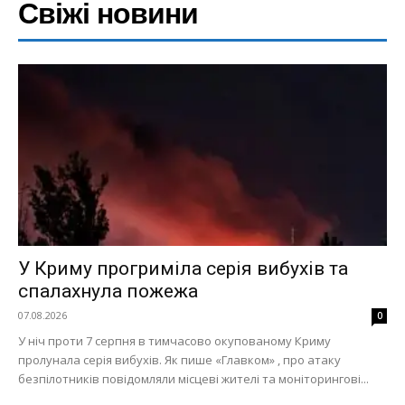
Свіжі новини
У Криму прогриміла серія вибухів та
спалахнула пожежа
07.08.2026
0
У ніч проти 7 серпня в тимчасово окупованому Криму
пролунала серія вибухів. Як пише «Главком» , про атаку
безпілотників повідомляли місцеві жителі та моніторингові...