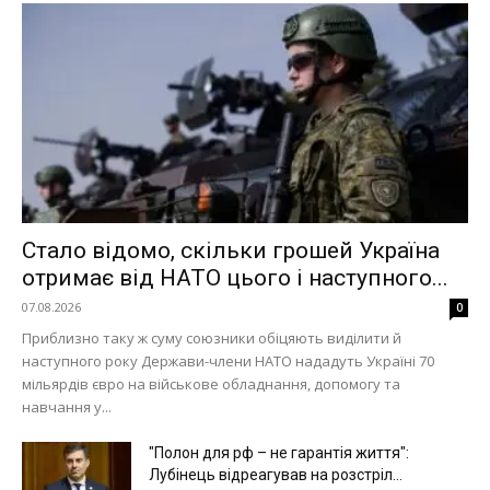
Стало відомо, скільки грошей Україна
отримає від НАТО цього і наступного...
07.08.2026
0
Приблизно таку ж суму союзники обіцяють виділити й
наступного року Держави-члени НАТО нададуть Україні 70
мільярдів євро на військове обладнання, допомогу та
навчання у...
"Полон для рф – не гарантія життя":
Лубінець відреагував на розстріл...