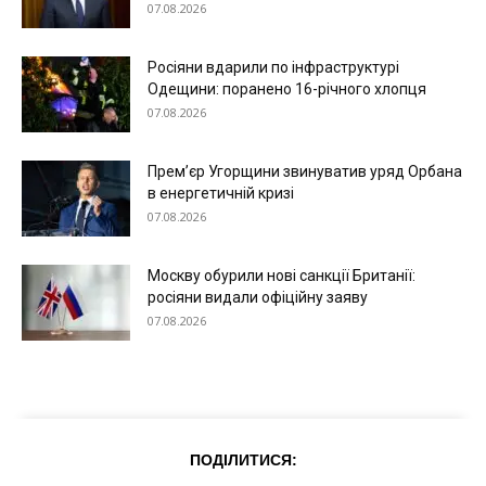
Меню
07.08.2026
Київ
Росіяни вдарили по інфраструктурі
Одещини: поранено 16-річного хлопця
Україна
07.08.2026
Економіка
Політика
Прем’єр Угорщини звинуватив уряд Орбана
Світ
в енергетичній кризі
07.08.2026
Технології
Війна
Москву обурили нові санкції Британії:
росіяни видали офіційну заяву
07.08.2026
ПОДІЛИТИСЯ: