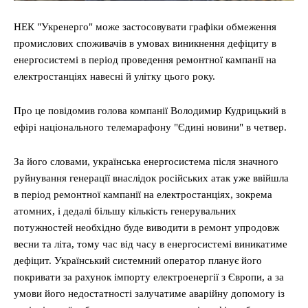
НЕК "Укренерго" може застосовувати графіки обмеження
промислових споживачів в умовах виникнення дефіциту в
енергосистемі в період проведення ремонтної кампанії на
електростанціях навесні й улітку цього року.
Про це повідомив голова компанії Володимир Кудрицький в
ефірі національного телемарафону "Єдині новини" в четвер.
За його словами, українська енергосистема після значного
руйнування генерації внаслідок російських атак уже ввійшла
в період ремонтної кампанії на електростанціях, зокрема
атомних, і дедалі більшу кількість генерувальних
потужностей необхідно буде виводити в ремонт упродовж
весни та літа, тому час від часу в енергосистемі виникатиме
дефіцит. Український системний оператор планує його
покривати за рахунок імпорту електроенергії з Європи, а за
умови його недостатності залучатиме аварійну допомогу із