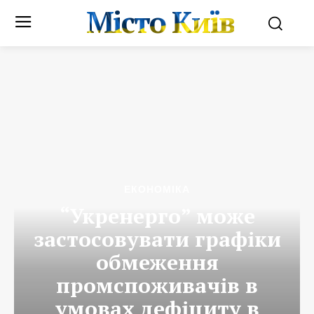
Місто Київ
ЕКОНОМІКА
“Укренерго” може
застосовувати графіки
обмеження
промспоживачів в
умовах дефіциту в