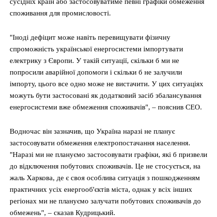
сусідніх країн або застосовуватиме певні графіки обмеження
споживання для промисловості.
"Іноді дефіцит може навіть перевищувати фізичну
спроможність української енергосистеми імпортувати
електрику з Європи. У такій ситуації, скільки б ми не
попросили аварійної допомоги і скільки б не залучили
імпорту, цього все одно може не вистачити. У цих ситуаціях
можуть бути застосовані як додатковий засіб збалансування
енергосистеми вже обмеження споживачів", – пояснив CEO.
Водночас він зазначив, що Україна наразі не планує
застосовувати обмеження електропостачання населення.
"Наразі ми не плануємо застосовувати графіки, які б призвели
до відключення побутових споживачів. Це не стосується, на
жаль Харкова, де є своя особлива ситуація з пошкодженням
практичних усіх енергооб'єктів міста, однак у всіх інших
регіонах ми не плануємо залучати побутових споживачів до
обмежень", – сказав Кудрицький.