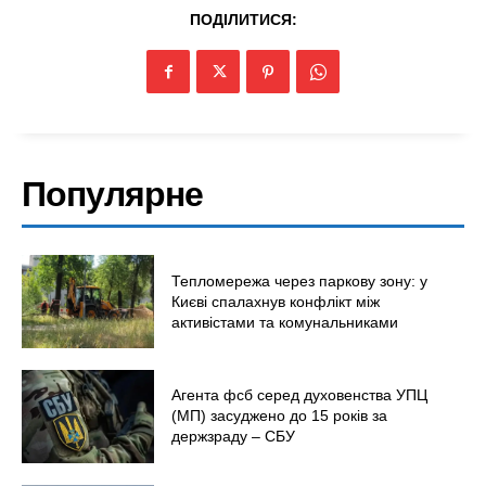
Україна
ПОДІЛИТИСЯ:
Економіка
Політика
Світ
Технології
Популярне
Війна
Тепломережа через паркову зону: у
Києві спалахнув конфлікт між
активістами та комунальниками
Агента фсб серед духовенства УПЦ
(МП) засуджено до 15 років за
держзраду – СБУ