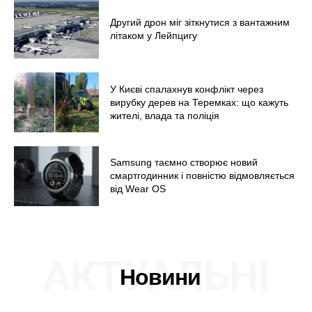
Другий дрон міг зіткнутися з вантажним
літаком у Лейпцигу
У Києві спалахнув конфлікт через
вирубку дерев на Теремках: що кажуть
жителі, влада та поліція
Samsung таємно створює новий
смартгодинник і повністю відмовляється
від Wear OS
АКТУАЛЬНІ
Новини