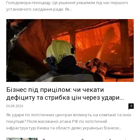
Голодомора-геноциду. Це рішення ухвалили під час першого
установчого засідання ради. Як...
Бізнес під прицілом: чи чекати
дефіциту та стрибка цін через удари...
06.08.2026
0
Як удари по логістичних центрах вплинуть на компанії та їхніх
покупців? Після масованої атаки РФ по логістичній
інфраструктурі Києва та області деякі українські бізнеси...