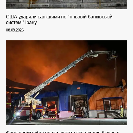
США ударили санкціями по “тіньовій банківській
системі” Ірану
08.08.2026
Фонд держмайна почав шукати склади для бізнесу: