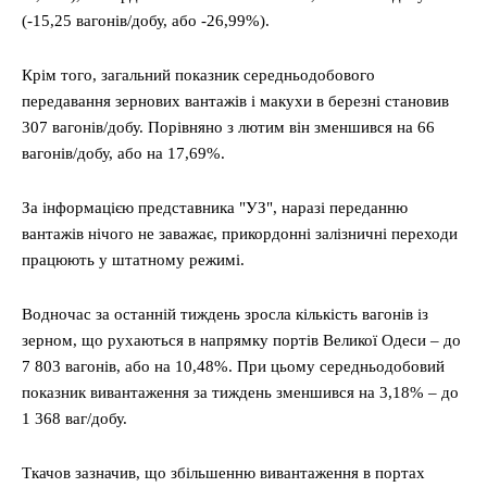
(-15,25 вагонів/добу, або -26,99%).
Крім того, загальний показник середньодобового
передавання зернових вантажів і макухи в березні становив
307 вагонів/добу. Порівняно з лютим він зменшився на 66
вагонів/добу, або на 17,69%.
За інформацією представника "УЗ", наразі переданню
вантажів нічого не заважає, прикордонні залізничні переходи
працюють у штатному режимі.
Водночас за останній тиждень зросла кількість вагонів із
зерном, що рухаються в напрямку портів Великої Одеси – до
7 803 вагонів, або на 10,48%. При цьому середньодобовий
показник вивантаження за тиждень зменшився на 3,18% – до
1 368 ваг/добу.
Ткачов зазначив, що збільшенню вивантаження в портах