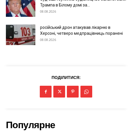
Трампа в Білому домі за...
08.08.2026
російський дрон атакував лікарню в
Херсоні, четверо медпрацівниць поранені
08.08.2026
ПОДІЛИТИСЯ:
Меню
Київ
Україна
Економіка
Популярне
Політика