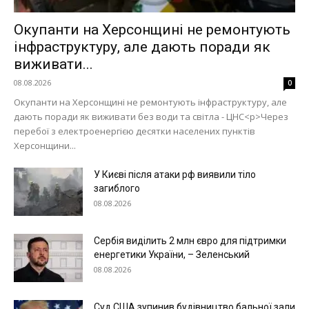
Окупанти на Херсонщині не ремонтують
інфраструктуру, але дають поради як
виживати...
08.08.2026
0
Окупанти на Херсонщині не ремонтують інфраструктуру, але
дають поради як виживати без води та світла - ЦНС<p>Через
перебої з електроенергією десятки населених пунктів
Херсонщини...
У Києві після атаки рф виявили тіло
загиблого
08.08.2026
Сербія виділить 2 млн євро для підтримки
енергетики України, – Зеленський
08.08.2026
Суд США зупинив будівництво бальної зали