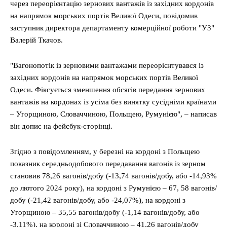
через переорієнтацію зернових вантажів із західних кордонів
на напрямок морських портів Великої Одеси, повідомив
заступник директора департаменту комерційної роботи "УЗ"
Валерій Ткачов.
"Вагонопотік із зерновими вантажами переорієнтувався із
західних кордонів на напрямок морських портів Великої
Одеси. Фіксується зменшення обсягів передання зернових
вантажів на кордонах із усіма без винятку сусідніми країнами
– Угорщиною, Словаччиною, Польщею, Румунією", – написав
він допис на фейсбук-сторінці.
Згідно з повідомленням, у березні на кордоні з Польщею
показник середньодобового передавання вагонів із зерном
становив 78,26 вагонів/добу (-13,74 вагонів/добу, або -14,93%
до лютого 2024 року), на кордоні з Румунією – 67, 58 вагонів/
добу (-21,42 вагонів/добу, або -24,07%), на кордоні з
Угорщиною – 35,55 вагонів/добу (-1,14 вагонів/добу, або
-3,11%), на кордоні зі Словаччиною – 41,26 вагонів/добу