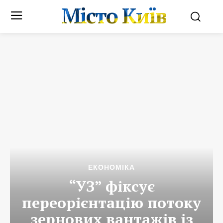
Місто Київ
ЕКОНОМІКА
“УЗ” фіксує
переорієнтацію потоку
зернових вантажів із