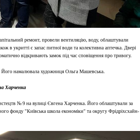
апітальний ремонт, провели вентиляцію, воду, облаштували
ож в укритті є запас питної води та колективна аптечка. Двері
матично відкривають замок під час сповіщення про тривогу.
с. Його намалювала художниця Ольга Машевська.
на Харченка
истецтв № 9 на вулиці Євгена Харченка. Його облаштували за
ого фонду "Київська школа економіки" та округу Фрідріхсхайн-