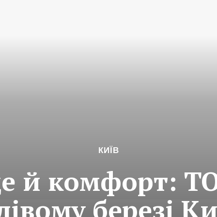
КИЇВ
ще й комфорт: Т
лівому березі К