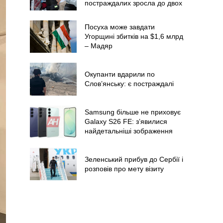
постраждалих зросла до двох
Посуха може завдати
Угорщині збитків на $1,6 млрд
– Мадяр
Окупанти вдарили по
Слов’янську: є постраждалі
Samsung більше не приховує
Galaxy S26 FE: з’явилися
найдетальніші зображення
Зеленський прибув до Сербії і
розповів про мету візиту