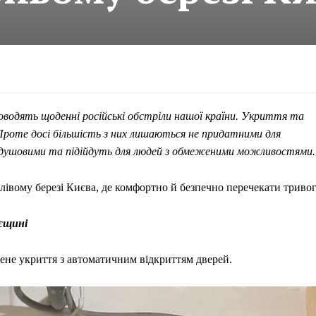
 доводять щоденні російські обстріли нашої країни. Укриття та
роте досі більшість з них лишаються не придатними для
и, душовими та підійдуть для людей з обмеженими можливостями.
 лівому березі Києва, де комфортно й безпечно перечекати тривог
єщині
лене укриття з автоматичним відкриттям дверей.