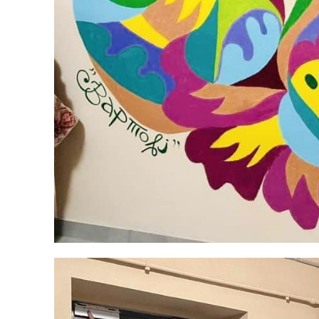
Політика
Світ
Технології
Війна