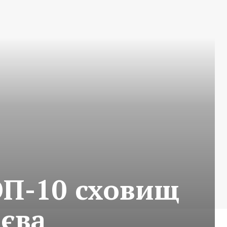
ОП-10 сховищ
иєва