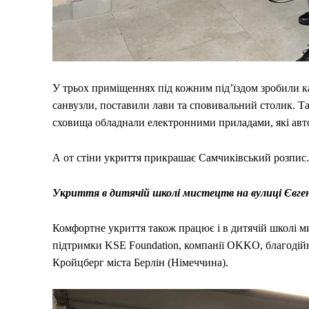
У трьох приміщеннях під кожним під’їздом зробили к
санвузли, поставили лави та сповивальний столик. Так
сховища обладнали електронними приладами, які авто
А от стіни укриття прикрашає Самчиківський розпи
Укриття в дитячій школі мистецтв на вулиці Євге
Комфортне укриття також працює і в дитячій школі м
підтримки KSE Foundation, компанії OKKO, благодійн
Кройцберг міста Берлін (Німеччина).