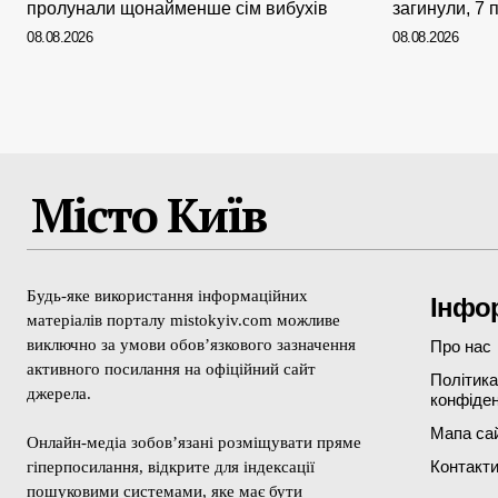
пролунали щонайменше сім вибухів
загинули, 7
08.08.2026
08.08.2026
Місто Київ
Будь-яке використання інформаційних
Інфо
матеріалів порталу mistokyiv.com можливе
виключно за умови обов’язкового зазначення
Про нас
активного посилання на офіційний сайт
Політика
джерела.
конфіден
Мапа са
Онлайн-медіа зобов’язані розміщувати пряме
Контакт
гіперпосилання, відкрите для індексації
пошуковими системами, яке має бути