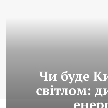
Чи буде К
світлом: д
енер