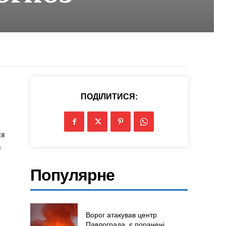
ПОДІЛИТИСЯ:
ня
з
Популярне
Ворог атакував центр
Павлограда, є поранені