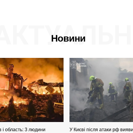
АКТУАЛЬН
Новини
в і область: 3 людини
У Києві після атаки рф вияви