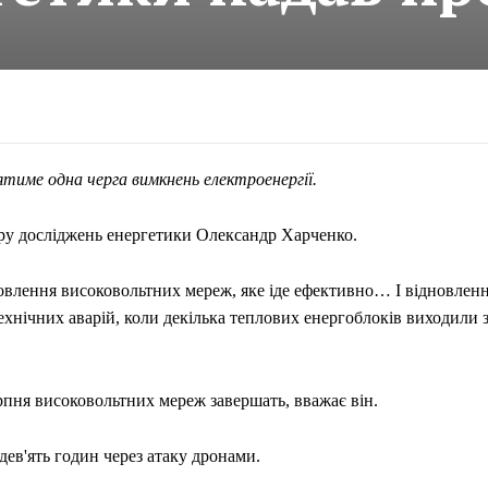
тиме одна черга вимкнень електроенергії.
тру досліджень енергетики Олександр Харченко.
дновлення високовольтних мереж, яке іде ефективно… І відновлен
технічних аварій, коли декілька теплових енергоблоків виходили 
ня високовольтних мереж завершать, вважає він.
 дев'ять годин через атаку дронами.