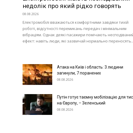
недолік про який рідко говорять
Технології
08.08.2026
Війна
Електромобілі вважаються комфортними завдяки тихій
роботі, відсутності перемикань передач і мінімальним
вібраціям. Однак деякі пасажири помічають несподівани
ефект: навіть люди, які зазвичай нормально переносять..
Атака на Київ і область: 3 людини
загинули, 7 поранених
08.08.2026
Путін готує таємну мобілізацію для ти
на Європу, – Зеленський
08.08.2026