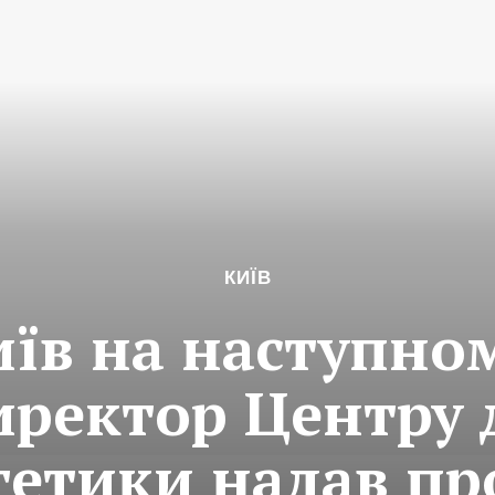
КИЇВ
иїв на наступном
иректор Центру
гетики надав пр