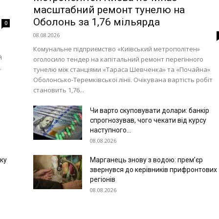
масштабний ремонт тунелю на
Оболонь за 1,76 мільярда
0
08.08.2026
Комунальне підприємство «Київський метрополітен»
й
оголосило тендер на капітальний ремонт перегінного
.
тунелю між станціями «Тараса Шевченка» та «Почайна»
Оболонсько-Теремківської лінії. Очікувана вартість робіт
становить 1,76...
Чи варто скуповувати долари: банкір
спрогнозував, чого чекати від курсу
наступного...
08.08.2026
ску
Марганець знову з водою: прем’єр
звернувся до керівників прифронтових
регіонів
08.08.2026