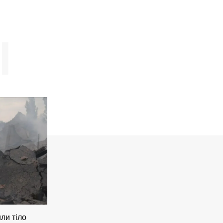
І
ли тіло