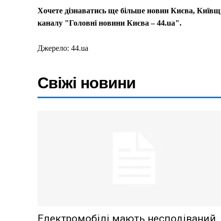
Хочете дізнаватись ще більше новин Києва, Київщи
каналу "Головні новини Києва – 44.ua".
Джерело: 44.ua
Свіжі новини
Меню
Київ
Україна
Економіка
Політика
Електромобілі мають несподіваний
Світ