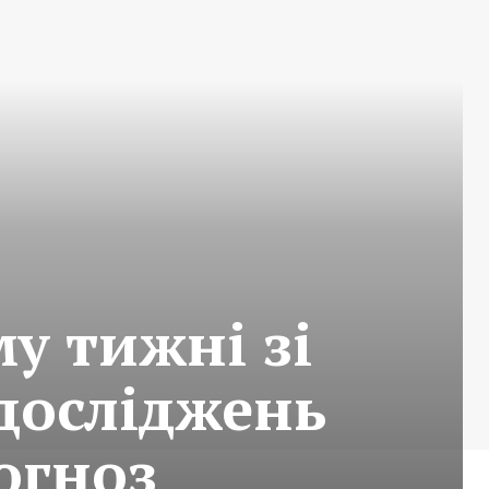
у тижні зі
 досліджень
огноз