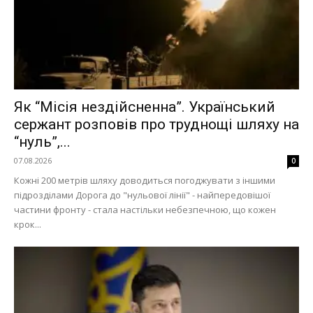
Меню
Київ
Україна
Як “Місія нездійсненна”. Український
сержант розповів про труднощі шляху на
Економіка
“нуль”,...
Політика
07.08.2026
0
Світ
Кожні 200 метрів шляху доводиться погоджувати з іншими
Технології
підрозділами Дорога до "нульової лінії" - найпередовішої
Війна
частини фронту - стала настільки небезпечною, що кожен
крок...