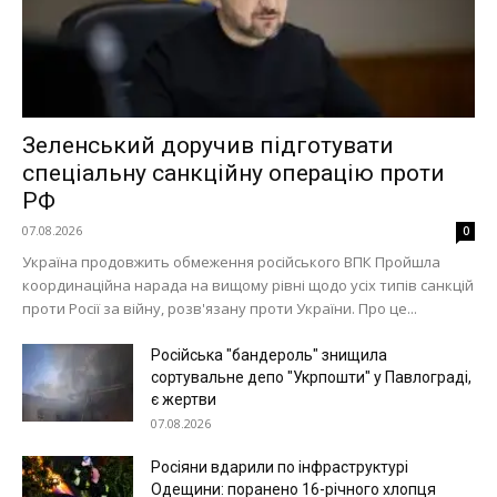
Зеленський доручив підготувати
спеціальну санкційну операцію проти
РФ
07.08.2026
0
Україна продовжить обмеження російського ВПК Пройшла
координаційна нарада на вищому рівні щодо усіх типів санкцій
проти Росії за війну, розв'язану проти України. Про це...
Російська "бандероль" знищила
сортувальне депо "Укрпошти" у Павлограді,
є жертви
07.08.2026
Росіяни вдарили по інфраструктурі
Одещини: поранено 16-річного хлопця