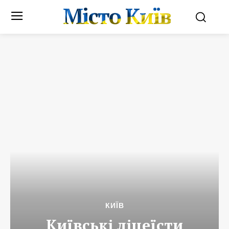
Місто Київ
КИЇВ
Київські ліцеїсти