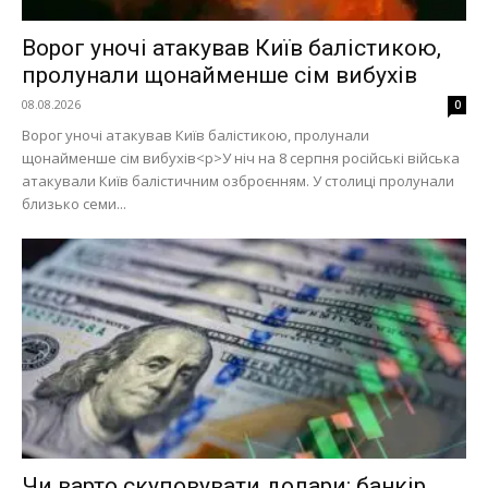
Ворог уночі атакував Київ балістикою,
пролунали щонайменше сім вибухів
08.08.2026
0
Ворог уночі атакував Київ балістикою, пролунали
щонайменше сім вибухів<p>У ніч на 8 серпня російські війська
атакували Київ балістичним озброєнням. У столиці пролунали
близько семи...
Чи варто скуповувати долари: банкір