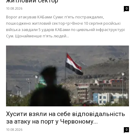
житловий сектор
10.08.2026
0
Ворог атакував КАБами Суми: п'ять постраждалих,
пошкоджено житловий сектор<p>Вночі 10 серпня російські
війська завдали 5 ударів КАБами по цивільній інфраструктурі
Сум. Щонайменше п'ять людей...
Хусити взяли на себе відповідальність
за атаку на порт у Червоному...
10.08.2026
0