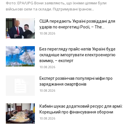
Фото: EPA/UPG Вони заявляють, що їхніми цілями були
військові сили та склади. Підтримувані Іраном...
США передають Україні розвіддані для
ударів по енергетиці Росії, – The...
10.08.2026
Меню
Без перегляду прайс-кепів Україні буде
складніше імпортувати електроенергію
взимку, – експерт
Київ
10.08.2026
Україна
Експерт розвінчав популярні міфи про
Економіка
заряджання смартфонів
Політика
10.08.2026
Світ
Технології
Кабмін шукає додатковий ресурс для армії:
Корецький про фінансування оборони
Війна
10.08.2026