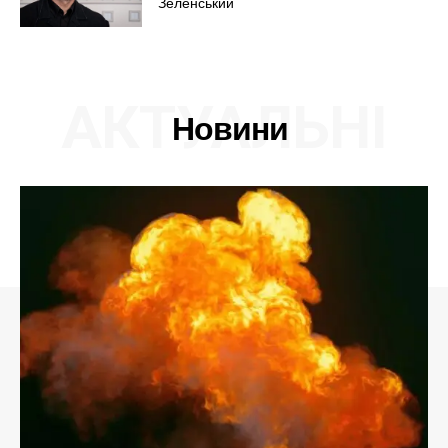
Зеленський
АКТУАЛЬНІ
Новини