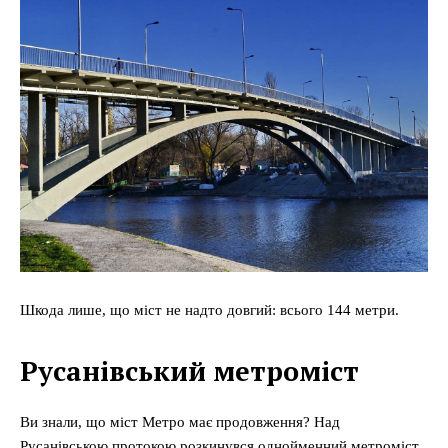
Шкода лише, що міст не надто довгий: всього 144 метри.
Русанівський метроміст
Ви знали, що міст Метро має продовження? Над
Русанівською протокою розкинувся однойменний метроміст.