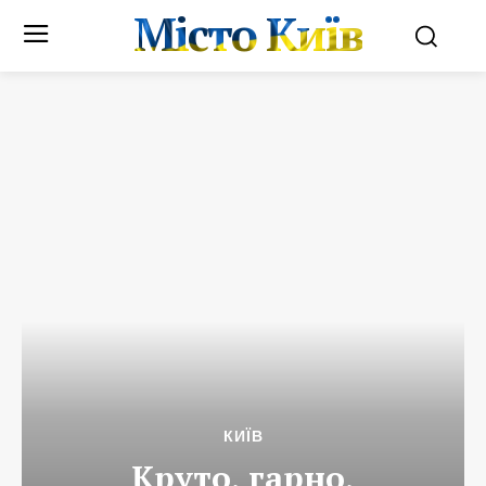
Місто Київ
КИЇВ
Круто, гарно,