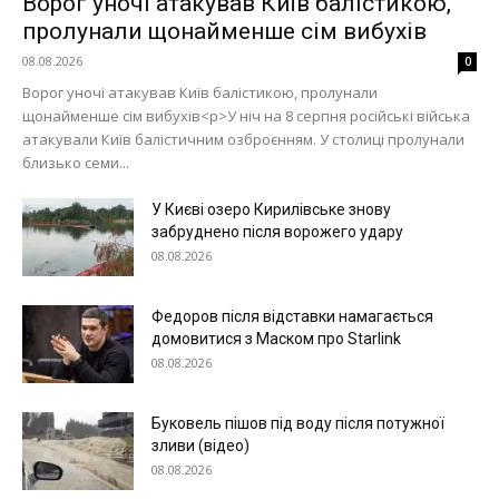
Ворог уночі атакував Київ балістикою,
пролунали щонайменше сім вибухів
08.08.2026
0
Ворог уночі атакував Київ балістикою, пролунали
щонайменше сім вибухів<p>У ніч на 8 серпня російські війська
атакували Київ балістичним озброєнням. У столиці пролунали
близько семи...
У Києві озеро Кирилівське знову
забруднено після ворожего удару
08.08.2026
Федоров після відставки намагається
домовитися з Маском про Starlink
08.08.2026
Буковель пішов під воду після потужної
зливи (відео)
08.08.2026