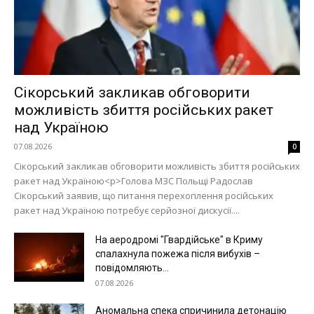
Україна
Економіка
Політика
Світ
Сікорський закликав обговорити
Технології
можливість збиття російських ракет
Війна
над Україною
07.08.2026
0
Сікорський закликав обговорити можливість збиття російських
ракет над Україною<p>Голова МЗС Польщі Радослав
Сікорський заявив, що питання перехоплення російських
ракет над Україною потребує серйозної дискусії....
На аеродромі "Гвардійське" в Криму
спалахнула пожежа після вибухів –
повідомляють...
07.08.2026
Аномальна спека спричинила детонацію