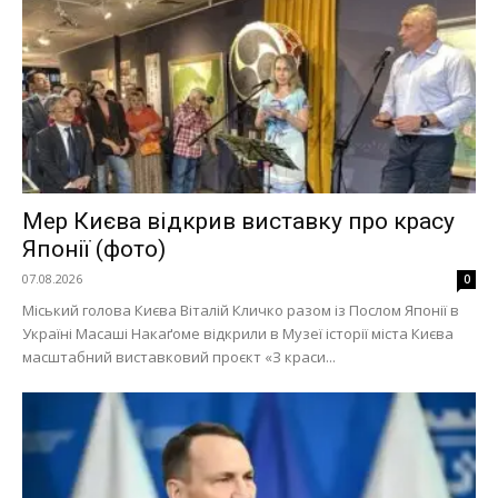
Мер Києва відкрив виставку про красу
Японії (фото)
07.08.2026
0
Міський голова Києва Віталій Кличко разом із Послом Японії в
Україні Масаші Накаґоме відкрили в Музеї історії міста Києва
масштабний виставковий проєкт «З краси...
Меню
Київ