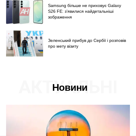
Samsung більше не приховує Galaxy
S26 FE: з’явилися найдетальніші
зображення
Зеленський прибув до Сербії і розповів
про мету візиту
АКТУАЛЬНІ
Новини