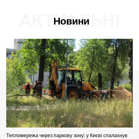
АКТУАЛЬНІ
Новини
Тепломережа через паркову зону: у Києві спалахнув