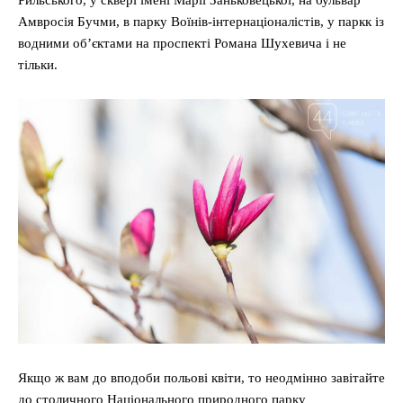
Рильського, у сквері імені Марії Заньковецької, на бульвар
Амвросія Бучми, в парку Воїнів-інтернаціоналістів, у паркк із
водними об’єктами на проспекті Романа Шухевича і не
тільки.
Якщо ж вам до вподоби польові квіти, то неодмінно завітайте
до столичного Національного природного парку