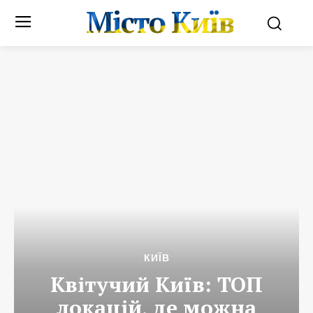
Місто Київ
КИЇВ
Квітучий Київ: ТОП
локацій, де можна