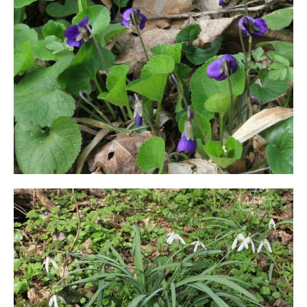
Меню
Київ
Україна
Економіка
Політика
Світ
Технології
Війна