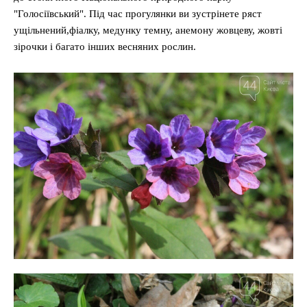
"Голосіївський". Під час прогулянки ви зустрінете ряст
ущільнений,фіалку, медунку темну, анемону жовцеву, жовті
зірочки і багато інших весняних рослин.