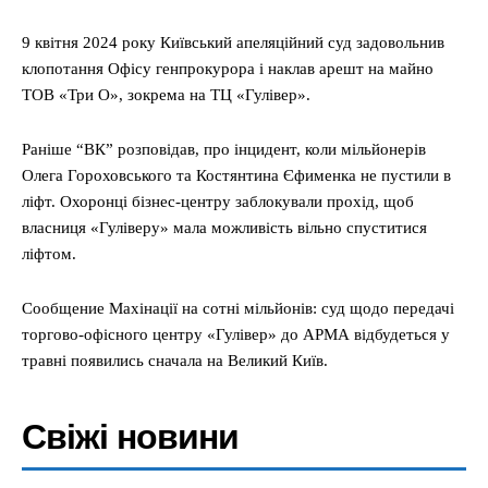
9 квітня 2024 року Київський апеляційний суд задовольнив
клопотання Офісу генпрокурора і наклав арешт на майно
ТОВ «Три О», зокрема на ТЦ «Гулівер».
Раніше “ВК” розповідав, про інцидент, коли мільйонерів
Олега Гороховського та Костянтина Єфименка не пустили в
ліфт. Охоронці бізнес-центру заблокували прохід, щоб
власниця «Гуліверу» мала можливість вільно спуститися
ліфтом.
Сообщение Махінації на сотні мільйонів: суд щодо передачі
торгово-офісного центру «Гулівер» до АРМА відбудеться у
травні появились сначала на Великий Київ.
Свіжі новини