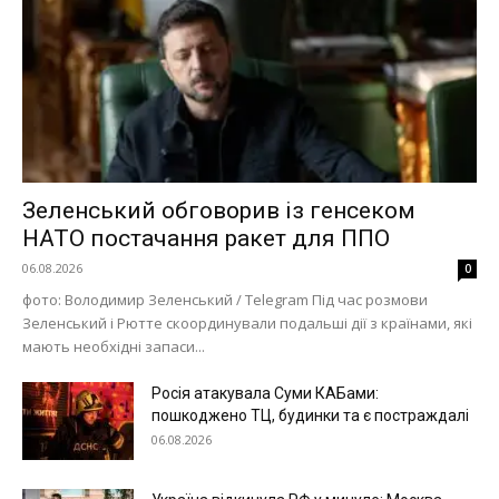
Зеленський обговорив із генсеком
НАТО постачання ракет для ППО
06.08.2026
0
фото: Володимир Зеленський / Telegram Під час розмови
Зеленський і Рютте скоординували подальші дії з країнами, які
Меню
мають необхідні запаси...
Київ
Росія атакувала Суми КАБами:
Україна
пошкоджено ТЦ, будинки та є постраждалі
06.08.2026
Економіка
Політика