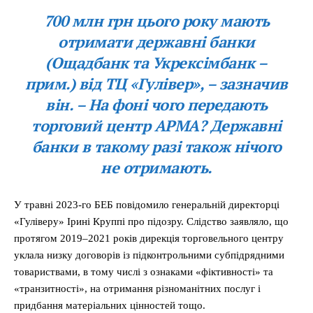
700 млн грн цього року мають
отримати державні банки
(Ощадбанк та Укрексімбанк –
прим.) від ТЦ «Гулівер», – зазначив
він. – На фоні чого передають
торговий центр АРМА? Державні
банки в такому разі також нічого
не отримають.
У травні 2023-го БЕБ повідомило генеральній директорці
«Гуліверу» Ірині Круппі про підозру. Слідство заявляло, що
протягом 2019–2021 років дирекція торговельного центру
уклала низку договорів із підконтрольними субпідрядними
товариствами, в тому числі з ознаками «фіктивності» та
«транзитності», на отримання різноманітних послуг і
придбання матеріальних цінностей тощо.