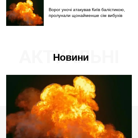
Ворог уночі атакував Київ балістикою,
пролунали щонайменше сім вибухів
АКТУАЛЬНІ
Новини