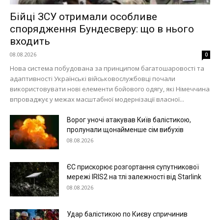
Україна
Бійці ЗСУ отримали особливе
Економіка
спорядження Бундесверу: що в нього
Політика
входить
Світ
08.08.2026
0
Технології
Нова система побудована за принципом багатошаровості та
адаптивності Українські військовослужбовці почали
Війна
використовувати нові елементи бойового одягу, які Німеччина
впроваджує у межах масштабної модернізації власної...
Ворог уночі атакував Київ балістикою,
пролунали щонайменше сім вибухів
08.08.2026
ЄС прискорює розгортання супутникової
мережі IRIS2 на тлі залежності від Starlink
08.08.2026
Удар балістикою по Києву спричинив