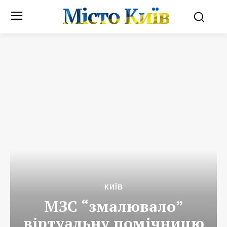
Місто Київ
КИЇВ
МЗС “змалювало”
віртуальну помічницю