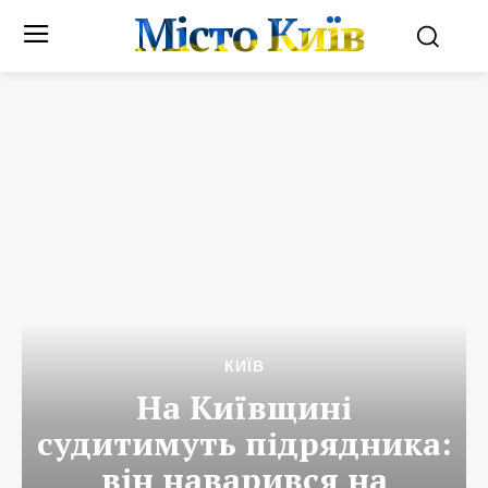
Місто Київ
КИЇВ
На Київщині
судитимуть підрядника:
він наварився на