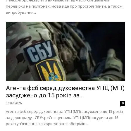
Неякісні бронежилети виявляють під час їх спеціальної
перевірки на полігонах, мова йде про простріл плити, а також
випробування...
Агента фсб серед духовенства УПЦ (МП)
засуджено до 15 років за...
06.08.2026
0
Агента фсб серед духовенства УПЦ (МП) засуджено до 15 років
за держзраду - СБУ<p>Священника УПЦ (МП) засудили до 15
років ув'язнення за коригування обстрілів...