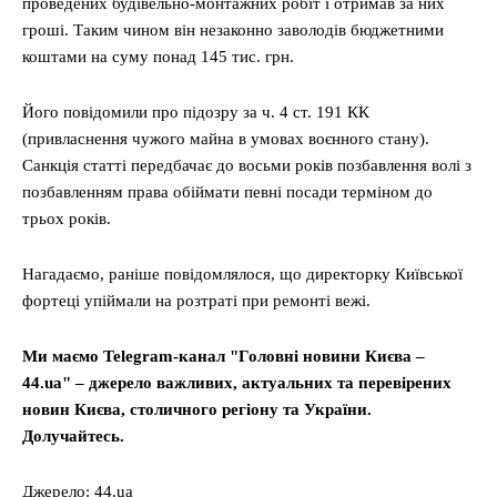
проведених будівельно-монтажних робіт і отримав за них
гроші. Таким чином він незаконно заволодів бюджетними
коштами на суму понад 145 тис. грн.
Його повідомили про підозру за ч. 4 ст. 191 КК
(привласнення чужого майна в умовах воєнного стану).
Санкція статті передбачає до восьми років позбавлення волі з
позбавленням права обіймати певні посади терміном до
трьох років.
Нагадаємо, раніше повідомлялося, що директорку Київської
фортеці упіймали на розтраті при ремонті вежі.
Ми маємо Telegram-канал "Головні новини Києва –
44.ua" – джерело важливих, актуальних та перевірених
новин Києва, столичного регіону та України.
Долучайтесь.
Джерело: 44.ua