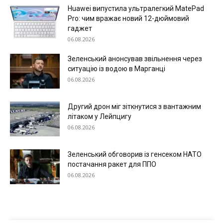
Huawei випустила ультралегкий MatePad
Pro: чим вражає новий 12-дюймовий
гаджет
06.08.2026
Зеленський анонсував звільнення через
ситуацію із водою в Марганці
06.08.2026
Другий дрон міг зіткнутися з вантажним
літаком у Лейпцигу
06.08.2026
Меню
Зеленський обговорив із генсеком НАТО
Київ
постачання ракет для ППО
Україна
06.08.2026
Економіка
Політика
Світ