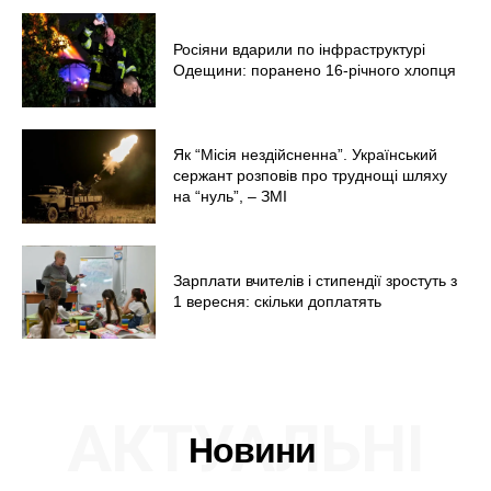
Росіяни вдарили по інфраструктурі
Одещини: поранено 16-річного хлопця
Як “Місія нездійсненна”. Український
сержант розповів про труднощі шляху
на “нуль”, – ЗМІ
Зарплати вчителів і стипендії зростуть з
1 вересня: скільки доплатять
АКТУАЛЬНІ
Новини