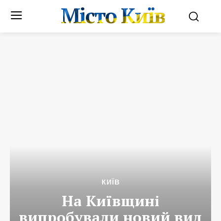
Місто Київ
КИЇВ
На Київщині
випробували новий вид