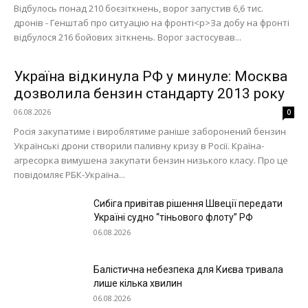
Відбулось понад 210 боєзіткнень, ворог запустив 6,6 тис.
дронів - Генштаб про ситуацію на фронті<p>За добу на фронті
Київ
відбулося 216 бойових зіткнень. Ворог застосував...
Україна
Економіка
Україна відкинула РФ у минуле: Москва
Політика
дозволила бензин стандарту 2013 року
Світ
06.08.2026
0
Росія закупатиме і вироблятиме раніше заборонений бензин
Технології
Українські дрони створили паливну кризу в Росії. Країна-
Війна
агресорка вимушена закупати бензин низького класу. Про це
повідомляє РБК-Україна...
Сибіга привітав рішення Швеції передати
Україні судно “тіньового флоту” РФ
06.08.2026
Балістична небезпека для Києва тривала
лише кілька хвилин
06.08.2026