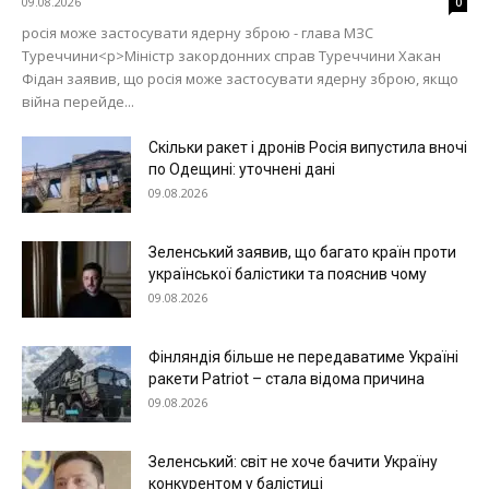
09.08.2026
0
росія може застосувати ядерну зброю - глава МЗС
Туреччини<p>Міністр закордонних справ Туреччини Хакан
Фідан заявив, що росія може застосувати ядерну зброю, якщо
війна перейде...
Скільки ракет і дронів Росія випустила вночі
по Одещині: уточнені дані
09.08.2026
Меню
Зеленський заявив, що багато країн проти
Київ
української балістики та пояснив чому
Україна
09.08.2026
Економіка
Фінляндія більше не передаватиме Україні
Політика
ракети Patriot – стала відома причина
Світ
09.08.2026
Технології
Війна
Зеленський: світ не хоче бачити Україну
конкурентом у балістиці