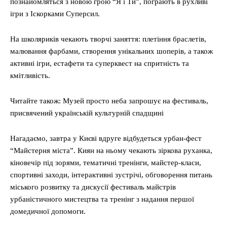
познайомляться з новою грою “Я і Ти”, пограють в рухливі
ігри з Іскорками Суперсил.
На школяриків чекають творчі заняття: плетіння браслетів,
малювання фарбами, створення унікальних шоперів, а також
активні ігри, естафети та суперквест на спритність та
кмітливість.
Читайте також: Музей просто неба запрошує на фестиваль,
присвячений українській культурній спадщині
Нагадаємо, завтра у Києві вдруге відбудеться урбан-фест
“Майстерня міста”. Киян на ньому чекають зіркова руханка,
кіновечір під зорями, тематичні тренінги, майстер-класи,
спортивні заходи, інтерактивні зустрічі, обговорення питань
міського розвитку та дискусії фестиваль майстрів
урбаністичного мистецтва та тренінг з надання першої
домедичної допомоги.