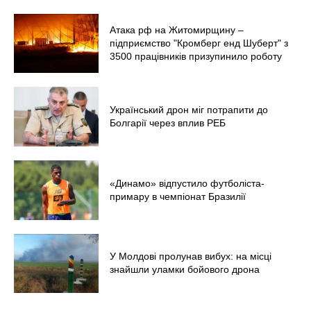
Атака рф на Житомирщину –
підприємство "Кромберг енд Шуберт" з
3500 працівників призупинило роботу
Український дрон міг потрапити до
Болгарії через вплив РЕБ
«Динамо» відпустило футболіста-
примару в чемпіонат Бразилії
У Молдові пролунав вибух: на місці
знайшли уламки бойового дрона