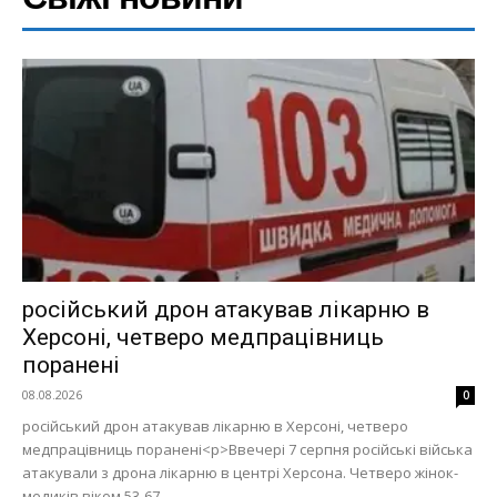
російський дрон атакував лікарню в
Херсоні, четверо медпрацівниць
поранені
08.08.2026
0
російський дрон атакував лікарню в Херсоні, четверо
медпрацівниць поранені<p>Ввечері 7 серпня російські війська
атакували з дрона лікарню в центрі Херсона. Четверо жінок-
медиків віком 53-67...