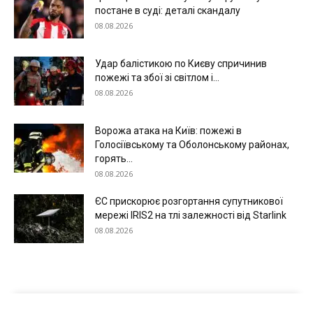
постане в суді: деталі скандалу
08.08.2026
Удар балістикою по Києву спричинив
пожежі та збої зі світлом і...
08.08.2026
Ворожа атака на Київ: пожежі в
Голосіївському та Оболонському районах,
горять...
08.08.2026
Меню
ЄС прискорює розгортання супутникової
Київ
мережі IRIS2 на тлі залежності від Starlink
08.08.2026
Україна
Економіка
Політика
Світ