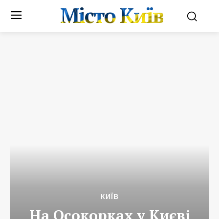
Місто Київ
КИЇВ
На Осокорках у Києві