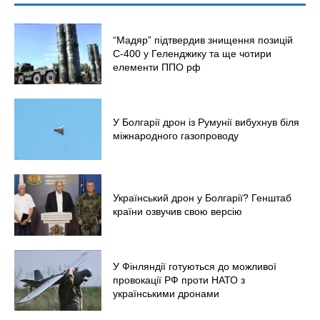
“Мадяр” підтвердив знищення позицій
С-400 у Геленджику та ще чотири
елементи ППО рф
У Болгарії дрон із Румунії вибухнув біля
міжнародного газопроводу
Український дрон у Болгарії? Генштаб
країни озвучив свою версію
У Фінляндії готуються до можливої
провокації РФ проти НАТО з
українськими дронами