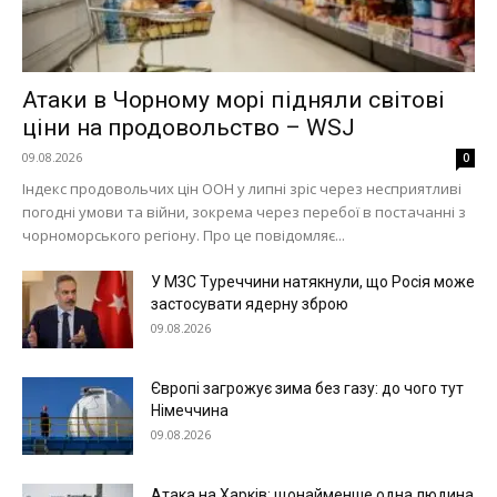
Атаки в Чорному морі підняли світові
ціни на продовольство – WSJ
09.08.2026
0
Індекс продовольчих цін ООН у липні зріс через несприятливі
погодні умови та війни, зокрема через перебої в постачанні з
чорноморського регіону. Про це повідомляє...
У МЗС Туреччини натякнули, що Росія може
застосувати ядерну зброю
09.08.2026
Європі загрожує зима без газу: до чого тут
Німеччина
09.08.2026
Атака на Харків: щонайменше одна людина