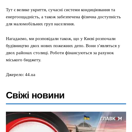
Меню
Тут є велике укриття, сучасні системи кондиціювання та
енергоощадність, а також забезпечена фізична доступність
Київ
для маломобільних груп населення.
Україна
Нагадаємо, ми розповідали також, що у Києві розпочали
Економіка
будівництво двох нових пожежних депо. Вони з’являться у
Політика
двох районах столиці. Роботи фінансуються за рахунок
Світ
міського бюджету.
Технології
Джерело: 44.ua
Війна
Свіжі новини