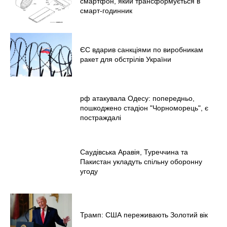
смартфон, який трансформується в
смарт-годинник
ЄС вдарив санкціями по виробникам
ракет для обстрілів України
рф атакувала Одесу: попередньо,
пошкоджено стадіон "Чорноморець", є
постраждалі
Саудівська Аравія, Туреччина та
Пакистан укладуть спільну оборонну
угоду
Трамп: США переживають Золотий вік