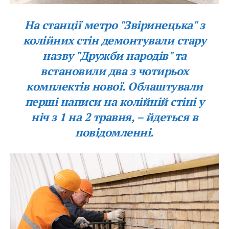
На станції метро "Звіринецька" з
колійних стін демонтували стару
назву "Дружби народів" та
встановили два з чотирьох
комплектів нової. Облаштували
перші написи на колійній стіні у
ніч з 1 на 2 травня, – йдеться в
повідомленні.