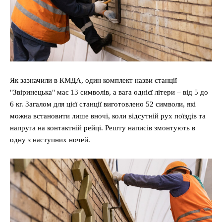
Як зазначили в КМДА, один комплект назви станції
"Звіринецька" має 13 символів, а вага однієї літери – від 5 до
6 кг. Загалом для цієї станції виготовлено 52 символи, які
можна встановити лише вночі, коли відсутній рух поїздів та
напруга на контактній рейці. Решту написів змонтують в
одну з наступних ночей.