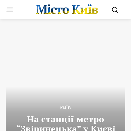
Місто Київ
КИЇВ
На станції метро
“Звіринецька” у Києві