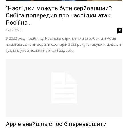
Економіка
“Наслідки можуть бути серйозними”:
Політика
Сибіга попередив про наслідки атак
Світ
Росії на...
Технології
07.08.2026
0
Війна
У 2022 році подібні дії Росії вже спричинили стрибок цін Росія
намагається відтворити сценарій 2022 року, атакуючи цивільні
судна в українських портах і вздовж...
Apple знайшла спосіб перевершити