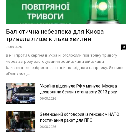
Балістична небезпека для Києва
тривала лише кілька хвилин
06.08.2026
0
В ніч проти 6 серпня в Україні оголосили повітряну тривогу
через загрозу застосування російськими військами
балістичного озброєння з північно-східного напрямку. Як пише
«Главком» ,...
Меню
Україна відкинула РФ у минуле: Москва
Київ
дозволила бензин стандарту 2013 року
06.08.2026
Україна
Економіка
Зеленський обговорив із генсеком НАТО
Політика
постачання ракет для ППО
06.08.2026
Світ