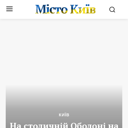
Місто Київ
КИЇВ
На столичній Оболоні на