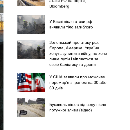
атаки РФ на порти, –
Bloomberg
У Києві після атаки рф
виявили тіло загиблого
Зеленський про атаку рф:
Європа, Америка, Україна
хочуть зупинити війну, не хоче
лише путін і чіпляється за
свою балістику та дрони
У США заявили про можливе
перемир’я з Іраном на 30 або
60 днів
Буковель пішов під воду після
потужної зливи (відео)