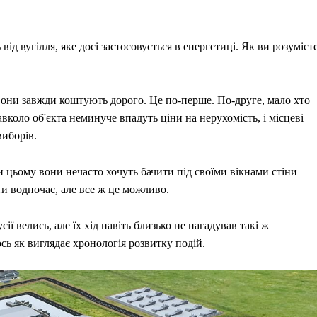
ід вугілля, яке досі застосовується в енергетиці. Як ви розумієте
 вони завжди коштують дорого. Це по-перше. По-друге, мало хто
коло об'єкта неминуче впадуть ціни на нерухомість, і місцеві
виборів.
 цьому вони нечасто хочуть бачити під своїми вікнами стіни
 водночас, але все ж це можливо.
 велись, але їх хід навіть близько не нагадував такі ж
сь як виглядає хронологія розвитку подій.