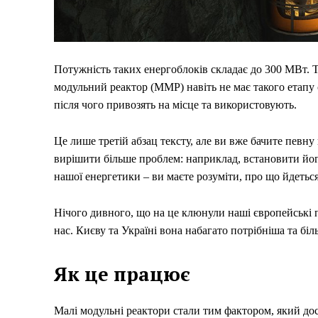
Потужність таких енергоблоків складає до 300 МВт. 
модульний реактор (ММР) навіть не має такого етапу 
після чого привозять на місце та використовують.
Це лише третій абзац тексту, але ви вже бачите певну
вирішити більше проблем: наприклад, встановити йог
нашої енергетики – ви маєте розуміти, про що йдеться
Нічого дивного, що на це клюнули наші європейські п
Меню
нас. Києву та Україні вона набагато потрібніша та біл
Київ
Як це працює
Україна
Економіка
Малі модульні реактори стали тим фактором, який дос