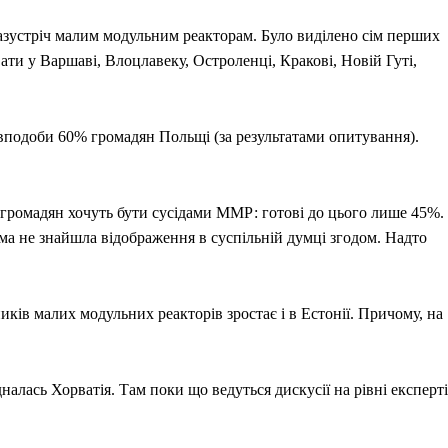
азустріч малим модульним реакторам. Було виділено сім перших
ати у Варшаві, Влоцлавеку, Остроленці, Кракові, Новій Гуті,
вподоби 60% громадян Польщі (за результатами опитування).
о громадян хочуть бути сусідами ММР: готові до цього лише 45%.
ема не знайшла відображення в суспільній думці згодом. Надто
ків малих модульних реакторів зростає і в Естонії. Причому, на
алась Хорватія. Там поки що ведуться дискусії на рівні експерті