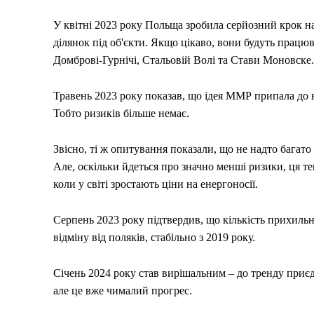
У квітні 2023 року Польща зробила серйозний крок н
ділянок під об'єкти. Якщо цікаво, вони будуть працюв
Домброві-Гурнічі, Стальовій Волі та Стави Моновске.
Травень 2023 року показав, що ідея ММР припала до 
Тобто ризиків більше немає.
Звісно, ті ж опитування показали, що не надто багат
Але, оскільки йдеться про значно менші ризики, ця т
коли у світі зростають ціни на енергоносії.
Серпень 2023 року підтвердив, що кількість прихильни
відміну від поляків, стабільно з 2019 року.
Січень 2024 року став вирішальним – до тренду приєдн
але це вже чималий прогрес.