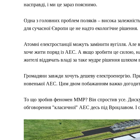
насправді, і ми це зараз пояснимо.
Політика
Світ
Одна з головних проблем поляків – висока залежність в
Технології
для сучасної Європи це не надто екологічне рішення.
Війна
Атомні електростанції можуть замінити вугілля. Але
хоче жити поряд із АЕС. А якщо зробити це силою, нав
жителі віддячать владі за таке мудре рішення шляхом 
Громадяни завжди хочуть дешеву електроенергію. При
новенької АЕС. Цим двом побажанням важко догодити
То що зробив феномен ММР? Він спростив усе. Дискусії
обговорення "класичної" АЕС десь під Вроцлавом. І о