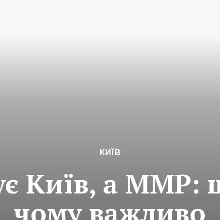
КИЇВ
є Київ, а ММР: 
чому важливо