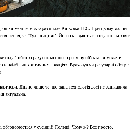
Трошки менше, ніж зараз видає Київська ГЕС. При цьому малий
створення, як "будівництво". Його складають та готують на завод
 вигоду. Тобто за рахунок меншого розміру об'єкта ви можете
о в найбільш критичних локаціях. Враховуючи регулярні обстрі
.
артнери. Дивно лише те, що дана технологія досі не зацікавила
ьш актуальна.
і обговорюється у сусідній Польщі. Чому ж? Все просто,