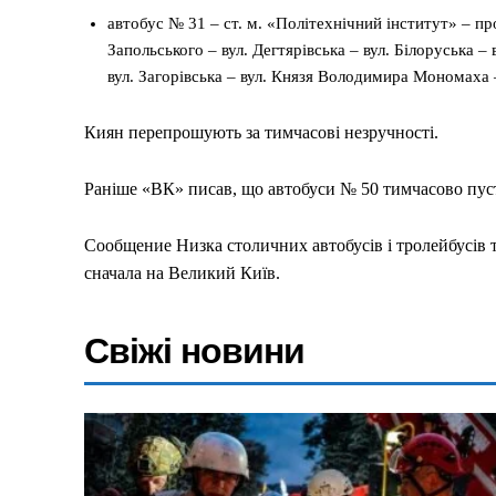
автобус № 31 – ст. м. «Політехнічний інститут» – пр
Запольського – вул. Дегтярівська – вул. Білоруська –
вул. Загорівська – вул. Князя Володимира Мономаха –
Меню
Киян перепрошують за тимчасові незручності.
Київ
Україна
Раніше «ВК» писав, що автобуси № 50 тимчасово пуст
Економіка
Сообщение Низка столичних автобусів і тролейбусів 
Політика
сначала на Великий Київ.
Світ
Технології
Свіжі новини
Війна