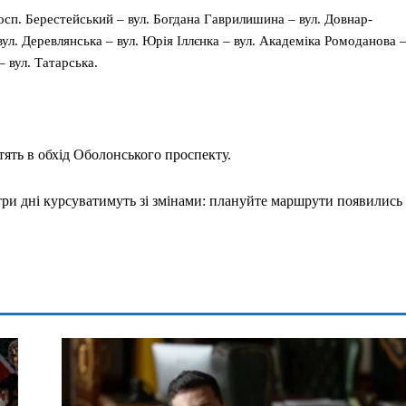
осп. Берестейський – вул. Богдана Гаврилишина – вул. Довнар-
 вул. Деревлянська – вул. Юрія Іллєнка – вул. Академіка Ромоданова 
 вул. Татарська.
ять в обхід Оболонського проспекту.
три дні курсуватимуть зі змінами: плануйте маршрути появились