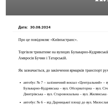
Дата:
30.08.2024
Про це повідомляє «Київпастранс».
Торгівля триватиме на вулицях Бульварно-Кудрявській,
Амвросія Бучми і Татарській.
Як зазначається, до закінчення ярмарків транспорт р
автобус № 7 – залізничний вокзал «Центральний» – в
Бульварно-Кудрявська – вул. Обсерваторна – вул. Січ
Дмитрівська – вул. Старовокзальна – вул. Жилянська
автобус № 6 – від Дарницької площі до вул. Милославсь