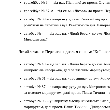
тролейбус № 34 – від вул. Північної до просп. Степа
тролейбус № 37-А – від ст. м. «Лісова» до просп. Че
автобус № 39 – в напрямку до вул. Ракетної від просп
розв’язки на перетині з вул. Ракетною та вул. Пано
автобус № 44 – від зал. пл. «Лівий Берег» до вул. Ліс
Милославської;
Читайте також: Перевага надається жінкам: “Київпастр
автобус № 49 – від зал. пл. «Лівий Берег» до вул. 
Дніпровська набережна, далі за власним маршрутом;
автобус № 61 – від зал. пл. «Троєщина» до вул. Милосл
автобус № 87 – в напрямку руху до вул. Митрополит
за власним маршрутом, далі просп. Павла Тичини – в
автобус № 95 – у напрямку масиву Микільська Слобід
маршрутом, далі просп. Павла Тичини – Дніпровська