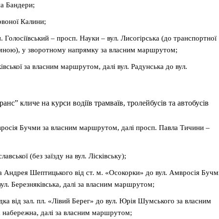
на Бандери;
рвоної Калини;
. Голосіївський – просп. Науки – вул. Лисогірська (до транспортної
рамною), у зворотному напрямку за власним маршрутом;
ківської за власним маршрутом, далі вул. Радунська до вул.
анс” кличе на курси водіїв трамваїв, тролейбусів та автобусів
Амвросія Бучми за власним маршрутом, далі просп. Павла Тичини –
авської (без заїзду на вул. Лісківську);
а Андрея Шептицького від ст. м. «Осокорки» до вул. Амвросія Бучм
ул. Березняківська, далі за власним маршрутом;
ка від зал. пл. «Лівий Берег» до вул. Юрія Шумського за власним
 набережна, далі за власним маршрутом;