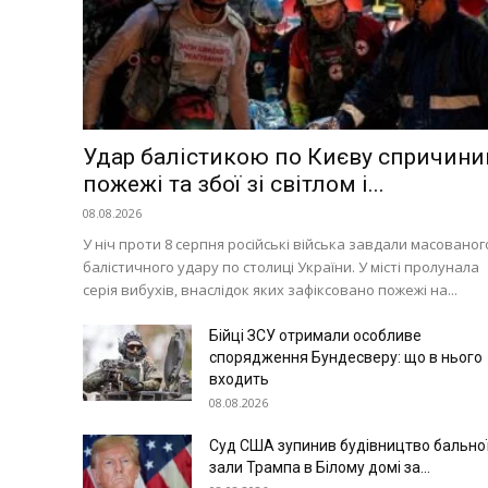
Удар балістикою по Києву спричини
пожежі та збої зі світлом і...
08.08.2026
У ніч проти 8 серпня російські війська завдали масованог
балістичного удару по столиці України. У місті пролунала
серія вибухів, внаслідок яких зафіксовано пожежі на...
Бійці ЗСУ отримали особливе
спорядження Бундесверу: що в нього
входить
08.08.2026
Суд США зупинив будівництво бально
зали Трампа в Білому домі за...