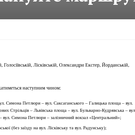
 Голосіївській, Лісківській, Олександри Екстер, Йорданській,
ухатиметься наступним чином:
ул. Симона Петлюри – вул. Саксаганського – Галицька площа – вул.
ових Стрільців – Львівська площа – вул. Бульварно-Кудрявська – вул
 – вул. Симона Петлюри – залізничний вокзал «Центральний»;
кої (без заїзду на вул. Лісківську та вул. Радунську);