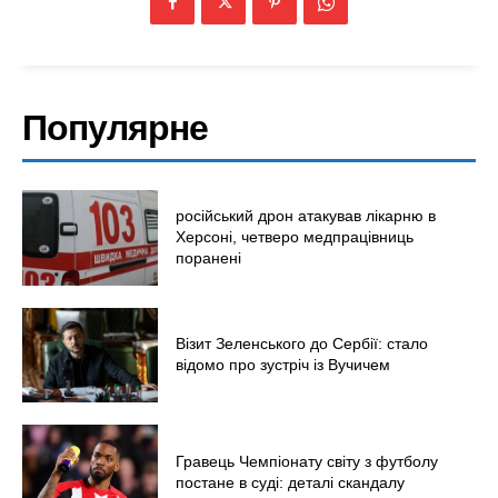
Київ
Україна
Економіка
Популярне
Політика
Світ
Технології
російський дрон атакував лікарню в
Війна
Херсоні, четверо медпрацівниць
поранені
Візит Зеленського до Сербії: стало
відомо про зустріч із Вучичем
Гравець Чемпіонату світу з футболу
постане в суді: деталі скандалу