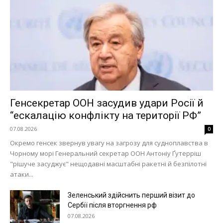
Генсекретар ООН засудив удари Росії й
“ескалацію конфлікту на території РФ”
07.08.2026
0
Окремо генсек звернув увагу на загрозу для судноплавства в
Чорному морі Генеральний секретар ООН Антоніу Ґутерріш
"рішуче засуджує" нещодавні масштабні ракетні й безпілотні
атаки...
Зеленський здійснить перший візит до
Сербії після вторгнення рф
07.08.2026