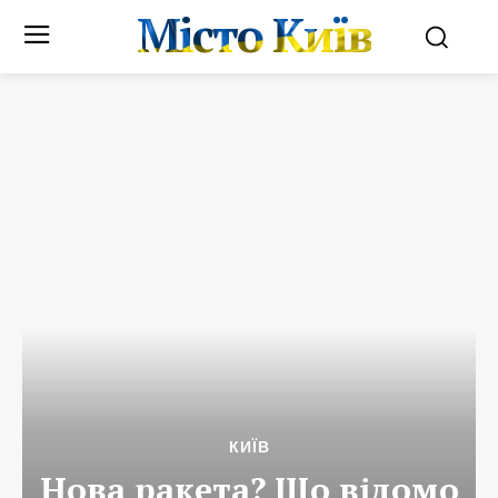
Місто Київ
КИЇВ
Нова ракета? Що відомо