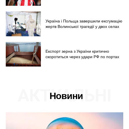
Україна і Польща завершили ексгумацію
жертв Волинської трагедії у двох селах
Експорт зерна з України критично
скоротиться через удари РФ по портах
АКТУАЛЬНІ
Новини