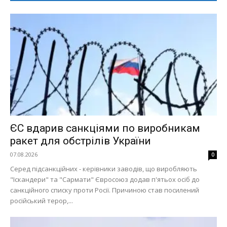
ЄС вдарив санкціями по виробникам
ракет для обстрілів України
07.08.2026
0
Серед підсанкційних - керівники заводів, що виробляють
"Іскандери" та "Сармати" Євросоюз додав п'ятьох осіб до
санкційного списку проти Росії. Причиною став посилений
російський терор,...