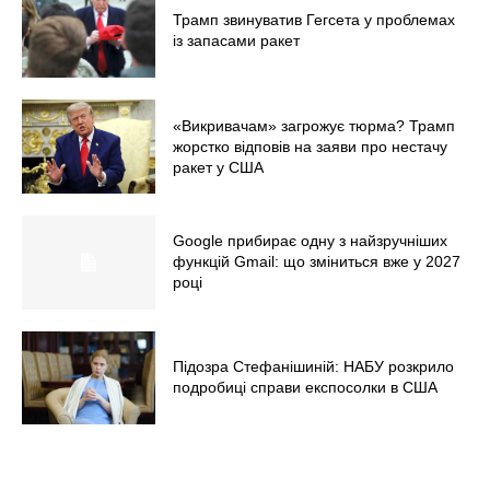
Трамп звинуватив Гегсета у проблемах
із запасами ракет
«Викривачам» загрожує тюрма? Трамп
жорстко відповів на заяви про нестачу
ракет у США
Google прибирає одну з найзручніших
функцій Gmail: що зміниться вже у 2027
році
Підозра Стефанішиній: НАБУ розкрило
подробиці справи експосолки в США