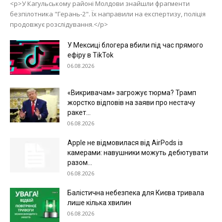
<p>У Кагульському районі Молдови знайшли фрагменти
безпілотника "Герань-2". Їх направили на експертизу, поліція
продовжує розслідування.</p>
У Мексиці блогера вбили під час прямого
ефіру в TikTok
06.08.2026
Меню
«Викривачам» загрожує тюрма? Трамп
жорстко відповів на заяви про нестачу
Київ
ракет...
Україна
06.08.2026
Економіка
Apple не відмовилася від AirPods із
Політика
камерами: навушники можуть дебютувати
разом...
Світ
06.08.2026
Технології
Балістична небезпека для Києва тривала
Війна
лише кілька хвилин
06.08.2026