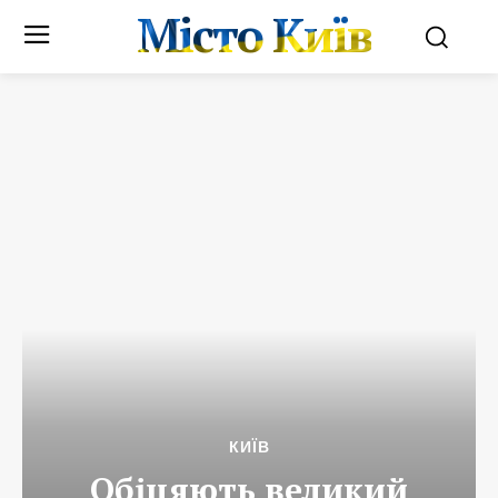
Місто Київ
КИЇВ
Обіцяють великий