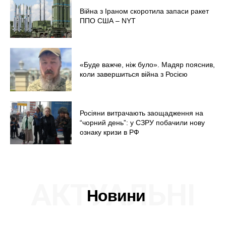
Війна з Іраном скоротила запаси ракет
ППО США – NYT
«Буде важче, ніж було». Мадяр пояснив,
коли завершиться війна з Росією
Росіяни витрачають заощадження на
“чорний день”: у СЗРУ побачили нову
ознаку кризи в РФ
АКТУАЛЬНІ
Новини