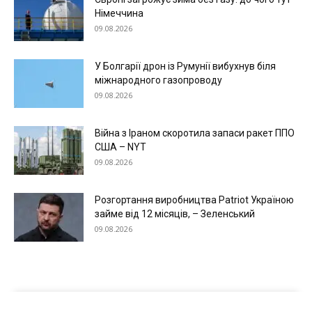
Німеччина
09.08.2026
У Болгарії дрон із Румунії вибухнув біля
Меню
міжнародного газопроводу
09.08.2026
Київ
Війна з Іраном скоротила запаси ракет ППО
Україна
США – NYT
Економіка
09.08.2026
Політика
Світ
Розгортання виробництва Patriot Україною
займе від 12 місяців, – Зеленський
Технології
09.08.2026
Війна