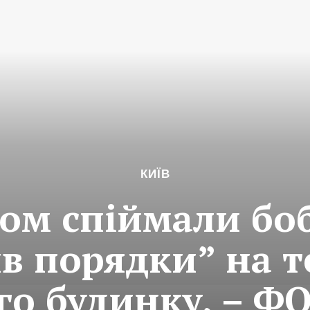
КИЇВ
ом спіймали бо
в порядки” на т
о будинку, – Ф