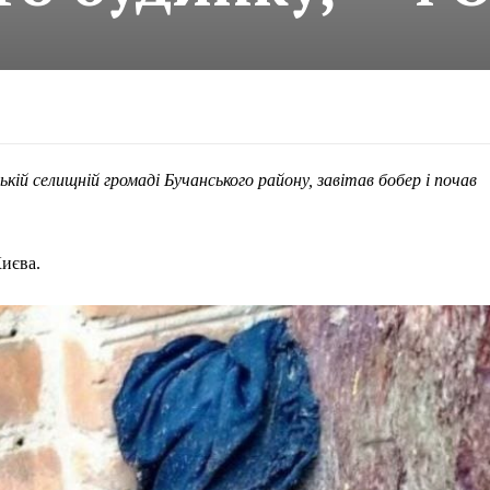
ькій селищній громаді Бучанського району, завітав бобер і почав
иєва.