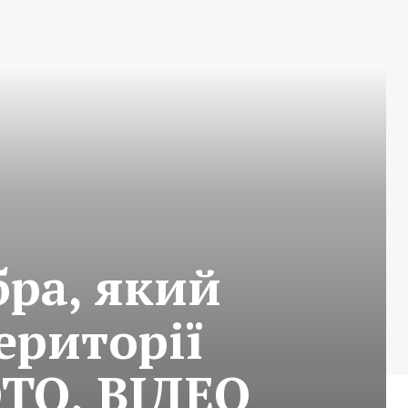
бра, який
ериторії
ОТО, ВІДЕО