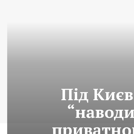
Під Києв
“наводи
приватног