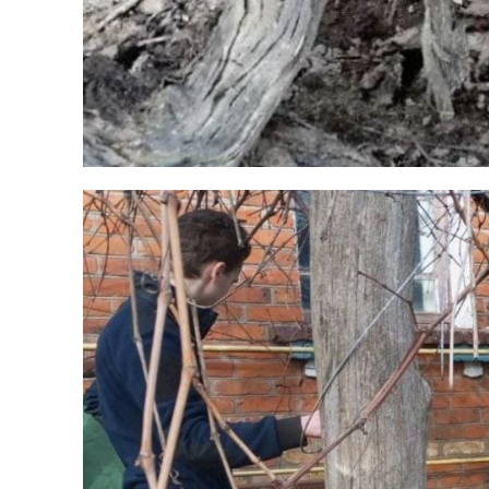
Політика
Світ
Технології
Війна