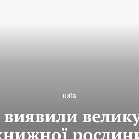
КИЇВ
 виявили велик
книжної рослини