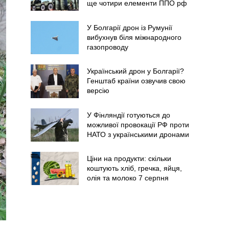
ще чотири елементи ППО рф
У Болгарії дрон із Румунії
вибухнув біля міжнародного
газопроводу
Український дрон у Болгарії?
Генштаб країни озвучив свою
версію
У Фінляндії готуються до
можливої провокації РФ проти
НАТО з українськими дронами
Ціни на продукти: скільки
коштують хліб, гречка, яйця,
олія та молоко 7 серпня