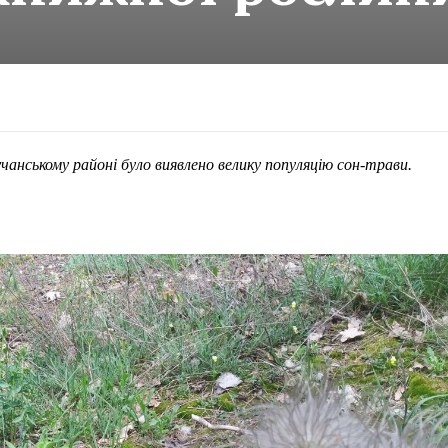
чанському районі було виявлено велику популяцію сон-трави.