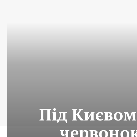
Під Києвом
червоно