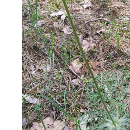
Політика
Світ
Технології
Війна