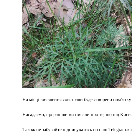
На місці виявлення сон-трави буде створено пам’ятку
Нагадаємо, що раніше ми писали про те, що під Киє
Також не забувайте підписуватись на наш Telegram-кан