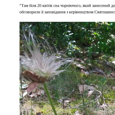
“Там біля 20 квітів сна чорніючого, який занесений 
обговорили ії заповідання з керівництвом Святошинсь
Меню
Київ
Україна
Економіка