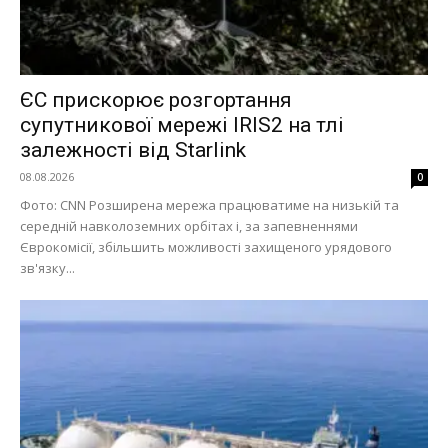
ЄС прискорює розгортання
супутникової мережі IRIS2 на тлі
залежності від Starlink
08.08.2026
0
Фото: СNN Розширена мережа працюватиме на низькій та
середній навколоземних орбітах і, за запевненнями
Єврокомісії, збільшить можливості захищеного урядового
зв'язку...