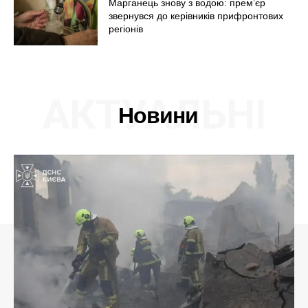
Марганець знову з водою: прем’єр
звернувся до керівників прифронтових
регіонів
АКТУАЛЬНІ
Новини