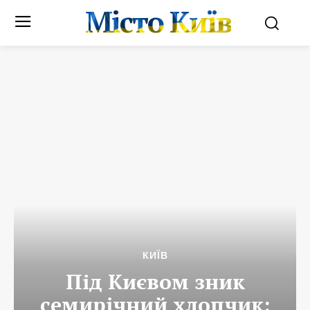
Місто Київ
КИЇВ
Під Києвом зник
семирічний хлопчик: