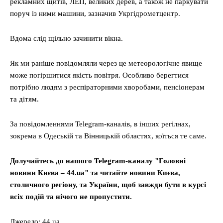
рекламних щитів, ЛЕП, великих дерев, а також не паркувати
поруч із ними машини, зазначив Укргідрометцентр.
Вдома слід щільно зачинити вікна.
Як ми раніше повідомляли через це метеорологічне явище
може погіршитися якість повітря. Особливо берегтися
потрібно людям з респіраторними хворобами, пенсіонерам
та дітям.
За повідомленнями Telegram-каналів, в інших регілнах,
зокрема в Одеській та Вінницькій областях, коїться те саме.
Долучайтесь до нашого Telegram-каналу "Головні
новини Києва – 44.ua" та читайте новини Києва,
столичного регіону, та України, щоб завжди бути в курсі
всіх подій та нічого не пропустити.
Джерело: 44.ua