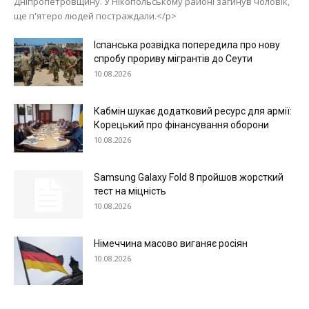
Дніпропетровщину. У Нікопольському районі загинув чоловік,
ще п'ятеро людей постраждали.</p>
Іспанська розвідка попередила про нову
спробу прориву мігрантів до Сеути
10.08.2026
Меню
Кабмін шукає додатковий ресурс для армії:
Корецький про фінансування оборони
10.08.2026
Київ
Україна
Samsung Galaxy Fold 8 пройшов жорсткий
Економіка
тест на міцність
Політика
10.08.2026
Світ
Німеччина масово виганяє росіян
Технології
10.08.2026
Війна