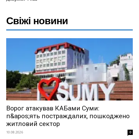
Свіжі новини
Ворог атакував КАБами Суми:
п&apos;ять постраждалих, пошкоджено
житловий сектор
10.08.2026
0