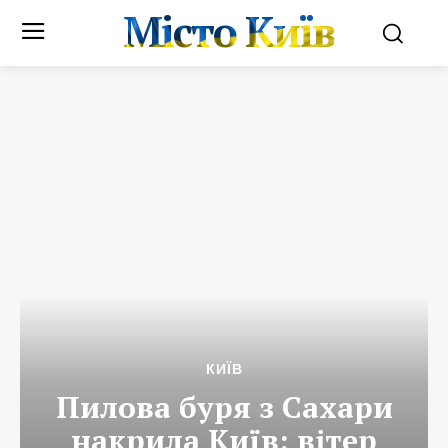
Місто Київ
КИЇВ
Пилова буря з Сахари
накрила Київ: вітер