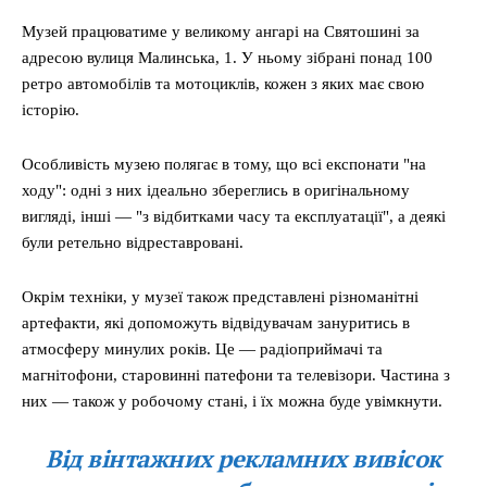
Музей працюватиме у великому ангарі на Святошині за
адресою вулиця Малинська, 1. У ньому зібрані понад 100
ретро автомобілів та мотоциклів, кожен з яких має свою
історію.
Особливість музею полягає в тому, що всі експонати "на
ходу": одні з них ідеально збереглись в оригінальному
вигляді, інші — "з відбитками часу та експлуатації", а деякі
були ретельно відреставровані.
Окрім техніки, у музеї також представлені різноманітні
артефакти, які допоможуть відвідувачам зануритись в
атмосферу минулих років. Це — радіоприймачі та
магнітофони, старовинні патефони та телевізори. Частина з
них — також у робочому стані, і їх можна буде увімкнути.
Від вінтажних рекламних вивісок