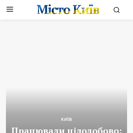
Місто Київ
КИЇВ
Працювали цілодобово: