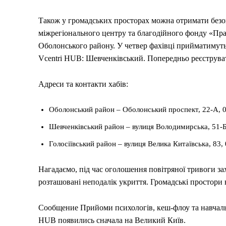
Також у громадських просторах можна отримати безо
міжрегіонального центру та благодійного фонду «Право
Оболонського району. У четвер фахівці прийматимуть 
Vcentri HUB: Шевченківський. Попередньо реєструват
Адреси та контакти хабів:
Оболонський район – Оболонський проспект, 22-А, 0
Шевченківський район – вулиця Володимирська, 51-Б
Голосіївський район – вулиця Велика Китаївська, 83,
Нагадаємо, під час оголошення повітряної тривоги з
розташовані неподалік укриття. Громадські простори 
Сообщение Прийоми психологів, кеш-флоу та навчальн
HUB появились сначала на Великий Київ.