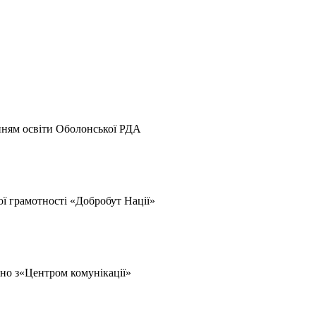
інням освіти Оболонської РДА
ої грамотності «Добробут Нації»
ьно з«Центром комунікації»