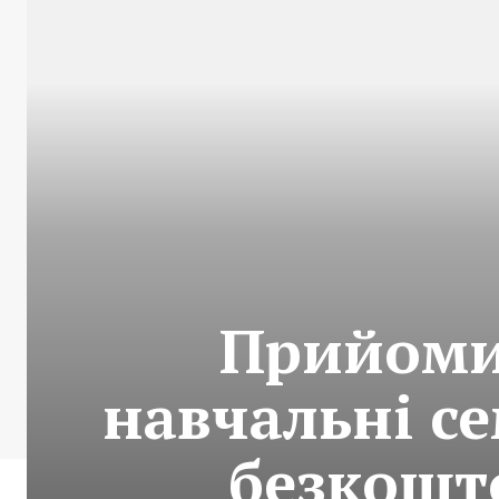
Прийоми 
навчальні с
безкошто