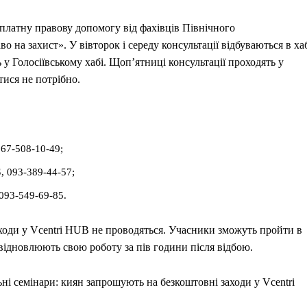
платну правову допомогу від фахівців Північного
 на захист». У вівторок і середу консультації відбуваються в ха
у Голосіївському хабі. Щоп’ятниці консультації проходять у
ися не потрібно.
67-508-10-49;
, 093-389-44-57;
 093-549-69-85.
аходи у Vcentri HUB не проводяться. Учасники зможуть пройти в
відновлюють свою роботу за пів години після відбою.
і семінари: киян запрошують на безкоштовні заходи у Vcentri