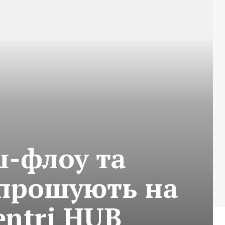
ш-флоу та
апрошують на
entri HUB