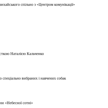
нхайського спільно з «Центром комунікації»
исткою Наталією Кальченко
гою спеціально вибраних і навчених собак
ни «Небесної сотні»