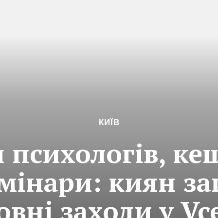
КИЇВ
психологів, ке
емінари: киян з
вні заходи у Vc