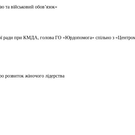
ію та військовий обов’язок»
кої ради при КМДА, голова ГО «Юрдопомога» спільно з «Центро
ро розвиток жіночого лідерства