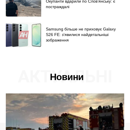
Окупанти вдарили по Слов’янську: є
постраждалі
Samsung більше не приховує Galaxy
S26 FE: з’явилися найдетальніші
зображення
АКТУАЛЬНІ
Новини