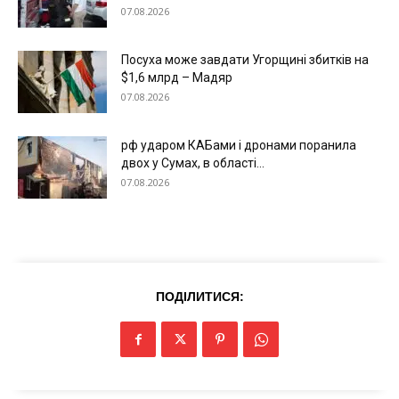
07.08.2026
Посуха може завдати Угорщині збитків на
$1,6 млрд – Мадяр
07.08.2026
Меню
рф ударом КАБами і дронами поранила
двох у Сумах, в області...
07.08.2026
Київ
Україна
Економіка
Політика
ПОДІЛИТИСЯ:
Світ
Технології
Війна