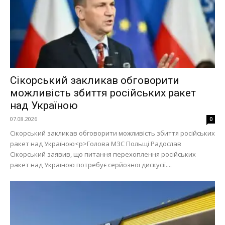
Сікорський закликав обговорити
можливість збиття російських ракет
над Україною
07.08.2026
0
Сікорський закликав обговорити можливість збиття російських
ракет над Україною<p>Голова МЗС Польщі Радослав
Сікорський заявив, що питання перехоплення російських
ракет над Україною потребує серйозної дискусії....