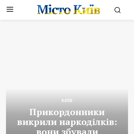
Місто Київ
КИЇВ
Прикордонники
викрили наркоділків:
вони збували