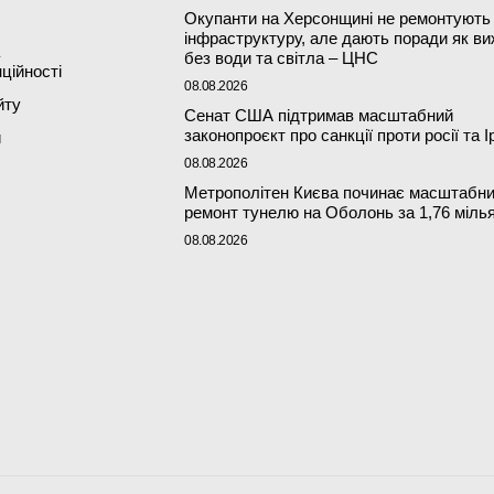
Окупанти на Херсонщині не ремонтують
інфраструктуру, але дають поради як в
без води та світла – ЦНС
ційності
08.08.2026
йту
Сенат США підтримав масштабний
законопроєкт про санкції проти росії та І
и
08.08.2026
Метрополітен Києва починає масштабн
ремонт тунелю на Оболонь за 1,76 міль
08.08.2026