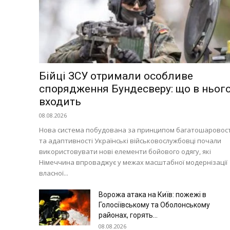
Економіка
Політика
Світ
Технології
Війна
Бійці ЗСУ отримали особливе
спорядження Бундесверу: що в ньог
входить
08.08.2026
Нова система побудована за принципом багатошаровост
та адаптивності Українські військовослужбовці почали
використовувати нові елементи бойового одягу, які
Німеччина впроваджує у межах масштабної модернізації
власної...
Ворожа атака на Київ: пожежі в
Голосіївському та Оболонському
районах, горять...
08.08.2026