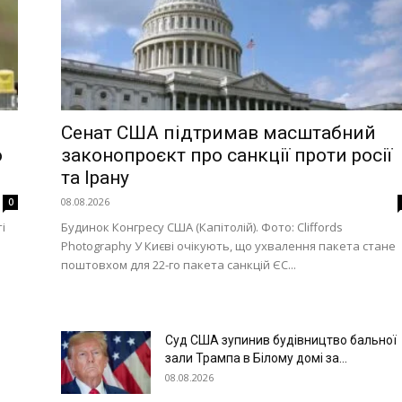
Сенат США підтримав масштабний
о
законопроєкт про санкції проти росії
та Ірану
08.08.2026
0
і
Будинок Конгресу США (Капітолій). Фото: Cliffords
Photography У Києві очікують, що ухвалення пакета стане
поштовхом для 22-го пакета санкцій ЄС...
Суд США зупинив будівництво бальної
зали Трампа в Білому домі за...
08.08.2026