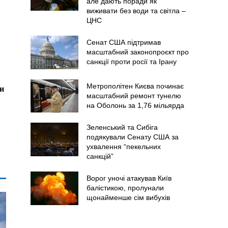
але дають поради як
виживати без води та світла –
ЦНС
Сенат США підтримав
масштабний законопроєкт про
санкції проти росії та Ірану
Метрополітен Києва починає
ти
масштабний ремонт тунелю
на Оболонь за 1,76 мільярда
Зеленський та Сибіга
подякували Сенату США за
ухвалення “пекельних
санкцій”
Ворог уночі атакував Київ
балістикою, пролунали
щонайменше сім вибухів