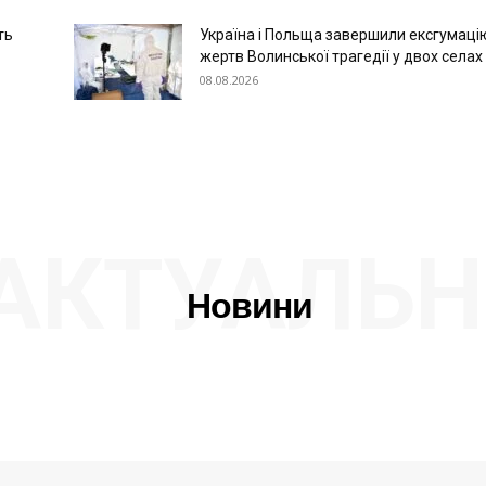
ть
Україна і Польща завершили ексгумаці
жертв Волинської трагедії у двох селах
08.08.2026
АКТУАЛЬН
Новини