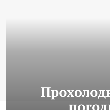
Прохолодн
погоди