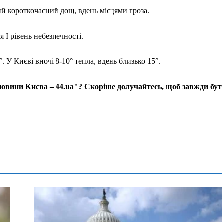
ий короткочасний дощ, вдень місцями гроза.
я І рівень небезпечності.
. У Києві вночі 8-10° тепла, вдень близько 15°.
 новини Києва – 44.ua"? Скоріше долучайтесь, щоб завжди бу