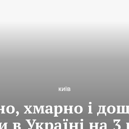
КИЇВ
о, хмарно і дощ
 в Україні на 3