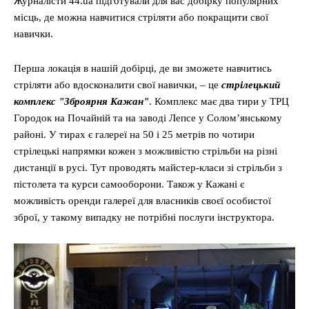
Журналісти 44.ua підготували для вас добірку популярних
місць, де можна навчитися стріляти або покращити свої
навички.
Перша локація в нашій добірці, де ви зможете навчитись
стріляти або вдосконалити свої навички, – це
стрілецький
комплекс "Зброярня Кажан"
. Комплекс має два тири у ТРЦ
Городок на Почайній та на заводі Лепсе у Солом’янському
районі. У тирах є галереї на 50 і 25 метрів по чотири
стрілецькі напрямки кожен з можливістю стрільби на різні
дистанції в русі. Тут проводять майстер-класи зі стрільби з
пістолета та курси самооборони. Також у Кажані є
можливість оренди галереї для власників своєї особистої
зброї, у такому випадку не потрібні послуги інструктора.