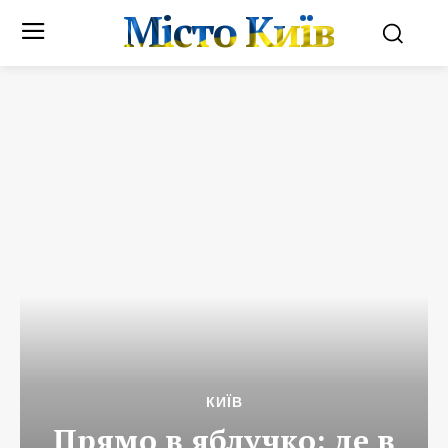
Місто Київ
КИЇВ
Прямо в яблучко: де в