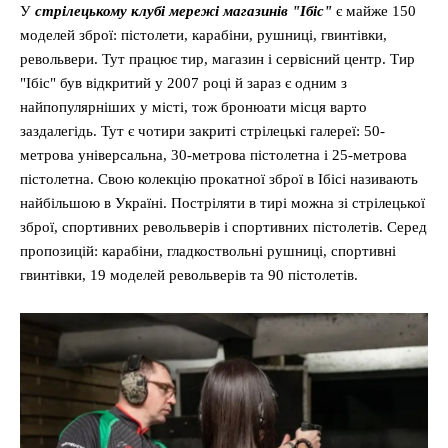
У
стрілецькому клубі мережі магазинів "Ібіс"
є майже 150
моделей зброї: пістолети, карабіни, рушниці, гвинтівки,
револьвери. Тут працює тир, магазин і сервісний центр. Тир
"Ібіс" був відкритий у 2007 році й зараз є одним з
найпопулярніших у місті, тож бронюати місця варто
заздалегідь. Тут є чотири закриті стрілецькі галереї: 50-
метрова універсальна, 30-метрова пістолетна і 25-метрова
пістолетна. Свою колекцію прокатної зброї в Ібісі називають
найбільшою в Україні. Постріляти в тирі можна зі стрілецької
зброї, спортивних револьверів і спортивних пістолетів. Серед
пропозицій: карабіни, гладкоствольні рушниці, спортивні
гвинтівки, 19 моделей револьверів та 90 пістолетів.