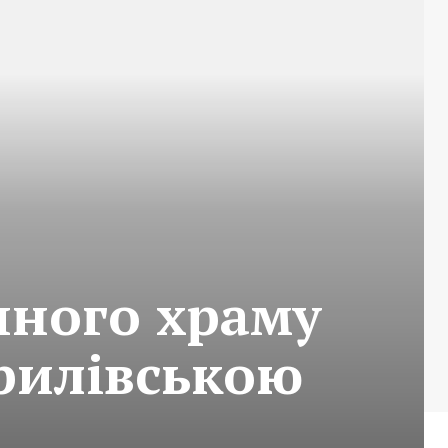
чного храму
ирилівською