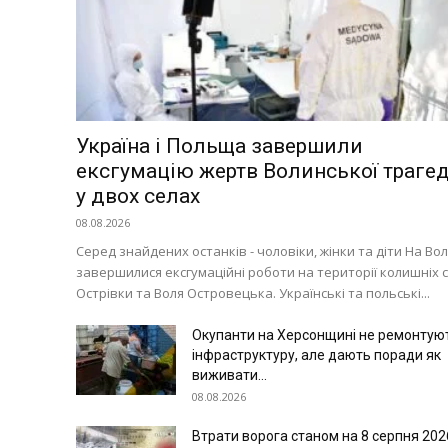
Політика
Світ
Технології
Війна
Україна і Польща завершили
ексгумацію жертв Волинської трагед
у двох селах
08.08.2026
Серед знайдених останків - чоловіки, жінки та діти На Вол
завершилися ексгумаційні роботи на території колишніх с
Острівки та Воля Островецька. Українські та польські...
Окупанти на Херсонщині не ремонтую
інфраструктуру, але дають поради як
виживати...
08.08.2026
Втрати ворога станом на 8 серпня 202