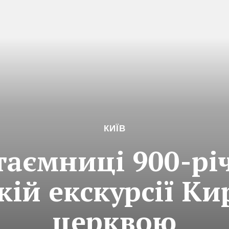
КИЇВ
таємниці 900-рі
кій екскурсії К
церквою