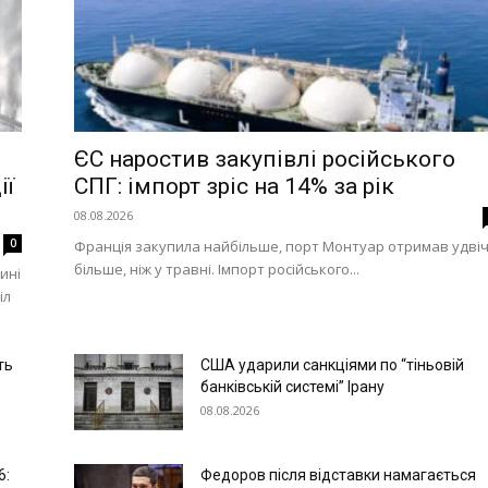
ЄС наростив закупівлі російського
ії
СПГ: імпорт зріс на 14% за рік
08.08.2026
0
Франція закупила найбільше, порт Монтуар отримав удвіч
більше, ніж у травні. Імпорт російського...
ині
іл
ть
США ударили санкціями по “тіньовій
банківській системі” Ірану
08.08.2026
6:
Федоров після відставки намагається