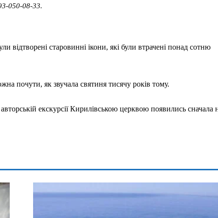
093-050-08-33.
ли відтворені старовинні ікони, які були втрачені понад сотню
ожна почути, як звучала святиня тисячу років тому.
авторській екскурсії Кирилівською церквою появились сначала 