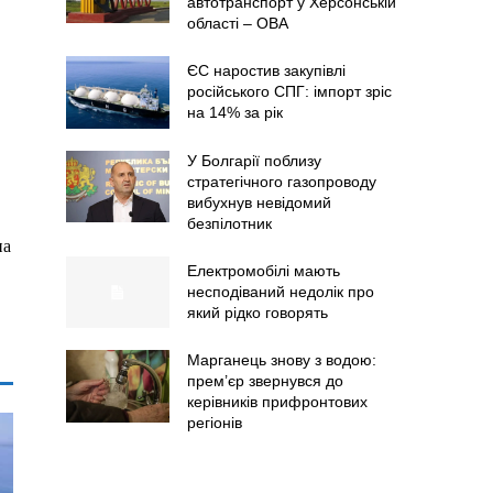
автотранспорт у Херсонській
області – ОВА
ЄС наростив закупівлі
російського СПГ: імпорт зріс
на 14% за рік
У Болгарії поблизу
стратегічного газопроводу
вибухнув невідомий
безпілотник
на
Електромобілі мають
несподіваний недолік про
який рідко говорять
Марганець знову з водою:
прем’єр звернувся до
керівників прифронтових
регіонів