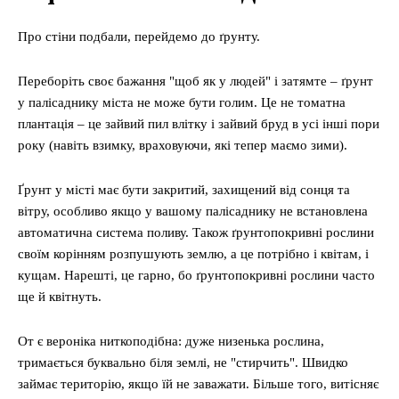
Про стіни подбали, перейдемо до ґрунту.
Переборіть своє бажання "щоб як у людей" і затямте – ґрунт
у палісаднику міста не може бути голим. Це не томатна
плантація – це зайвий пил влітку і зайвий бруд в усі інші пори
року (навіть взимку, враховуючи, які тепер маємо зими).
Ґрунт у місті має бути закритий, захищений від сонця та
вітру, особливо якщо у вашому палісаднику не встановлена
автоматична система поливу. Також ґрунтопокривні рослини
своїм корінням розпушують землю, а це потрібно і квітам, і
кущам. Нарешті, це гарно, бо ґрунтопокривні рослини часто
ще й квітнуть.
От є вероніка ниткоподібна: дуже низенька рослина,
тримається буквально біля землі, не "стирчить". Швидко
займає територію, якщо їй не заважати. Більше того, витісняє