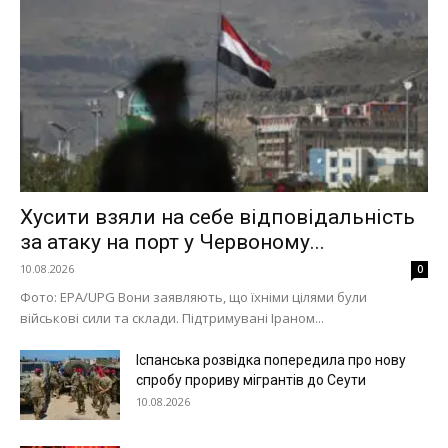
Хусити взяли на себе відповідальність
за атаку на порт у Червоному...
10.08.2026
0
Фото: EPA/UPG Вони заявляють, що їхніми цілями були
військові сили та склади. Підтримувані Іраном...
Іспанська розвідка попередила про нову
спробу прориву мігрантів до Сеути
10.08.2026