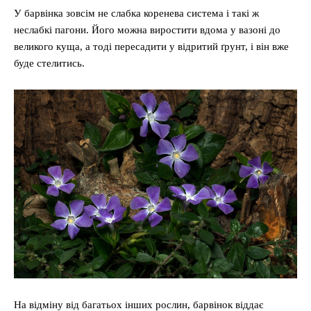
У барвінка зовсім не слабка коренева система і такі ж
неслабкі пагони. Його можна виростити вдома у вазоні до
великого куща, а тоді пересадити у відритий ґрунт, і він вже
буде стелитись.
На відміну від багатьох інших рослин, барвінок віддає