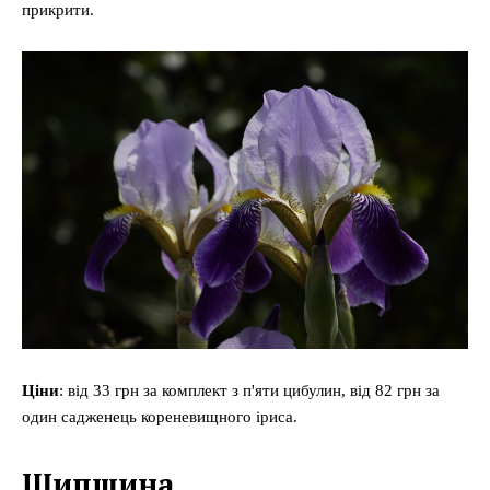
прикрити.
Меню
Київ
Ціни
: від 33 грн за комплект з п'яти цибулин, від 82 грн за
один садженець кореневищного іриса.
Україна
Економіка
Шипшина
Політика