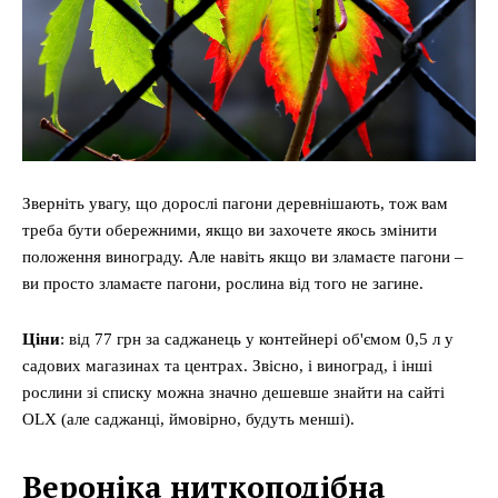
Зверніть увагу, що дорослі пагони деревнішають, тож вам
треба бути обережними, якщо ви захочете якось змінити
положення винограду. Але навіть якщо ви зламаєте пагони –
ви просто зламаєте пагони, рослина від того не загине.
Ціни
: від 77 грн за саджанець у контейнері об'ємом 0,5 л у
садових магазинах та центрах. Звісно, і виноград, і інші
рослини зі списку можна значно дешевше знайти на сайті
OLX (але саджанці, ймовірно, будуть менші).
Вероніка ниткоподібна