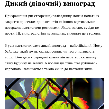
Дикий (дівочий) виноград
Прикрашання (чи створення) палісаднику можна почати із
закриття прилеглих до нього стін та інших вертикальних
поверхонь плетистими рослинами. Якщо, звісно, сусіди не
проти. Ні, виноград стіни не знищить, викиньте це з голови.
З усіх плетистих саме дикий виноград – найстійкіший. Йому
байдуже, який ґрунт, скільки сонця, чи часто поливають
тощо. Вже десь у середині травня він перетворює звичну
стіну будинку на зелену. А восени ця стіна стає рубіново-
червоною і залишається такою чи не до настання зими.