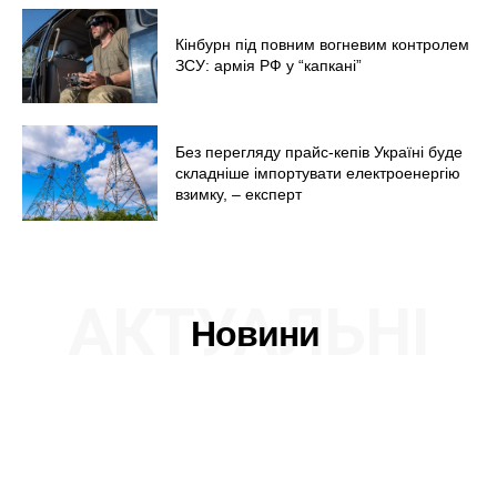
Кінбурн під повним вогневим контролем
ЗСУ: армія РФ у “капкані”
Без перегляду прайс-кепів Україні буде
складніше імпортувати електроенергію
взимку, – експерт
АКТУАЛЬНІ
Новини