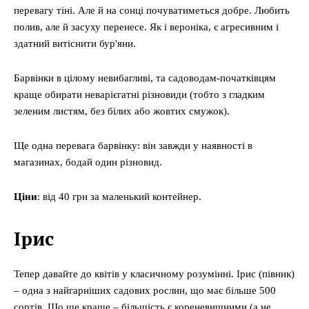
перевагу тіні. Але й на сонці почуватиметься добре. Любить
полив, але й засуху перенесе. Як і вероніка, є агресивним і
здатний витіснити бур'яни.
Барвінки в цілому невибагливі, та садоводам-початківцям
краще обирати неварієгатні різновиди (тобто з гладким
зеленим листям, без білих або жовтих смужок).
Ще одна перевага барвінку: він завжди у наявності в
магазинах, бодай один різновид.
Ціни
: від 40 грн за маленький контейнер.
Ірис
Тепер давайте до квітів у класичному розумінні. Ірис (півник)
– одна з найгарніших садових рослин, що має більше 500
сортів. Що ще краще – більшість є кореневищними (а не