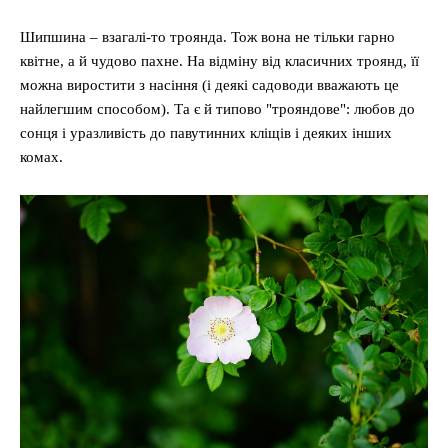
Шипшина – взагалі-то троянда. Тож вона не тільки гарно
квітне, а й чудово пахне. На відміну від класичних троянд, її
можна виростити з насіння (і деякі садоводи вважають це
найлегшим способом). Та є й типово "трояндове": любов до
сонця і уразливість до павутинних кліщів і деяких інших
комах.