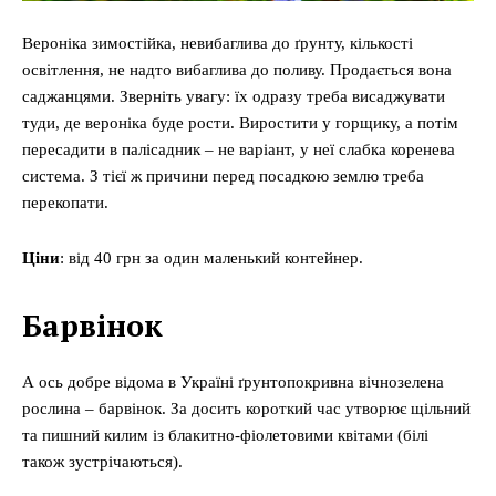
Вероніка зимостійка, невибаглива до ґрунту, кількості
освітлення, не надто вибаглива до поливу. Продається вона
саджанцями. Зверніть увагу: їх одразу треба висаджувати
туди, де вероніка буде рости. Виростити у горщику, а потім
пересадити в палісадник – не варіант, у неї слабка коренева
система. З тієї ж причини перед посадкою землю треба
перекопати.
Ціни
: від 40 грн за один маленький контейнер.
Барвінок
А ось добре відома в Україні ґрунтопокривна вічнозелена
рослина – барвінок. За досить короткий час утворює щільний
та пишний килим із блакитно-фіолетовими квітами (білі
також зустрічаються).