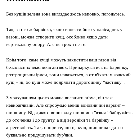
Світ
Без кущів зелена зона виглядає якось неповно, погодьтесь.
Технології
Війна
Так, з того ж барвінка, якщо винести його у палісадник у
вазоні, можна створити кущ, особливо якщо дати
вертикальну опору. Але це трохи не те.
Крім того, саме кущі можуть захистити ваш газон від
безсовісних власників автівок. Припаркуватись на барвінку,
розтрощивши іриси, вони наважаться, а от в'їхати у колючий
кущ – ні, бо кущ може подряпати дорогоцінну "ластівку".
З урахуванням цього можна висадити аґрус, він теж
невибагливий. Але спробуємо менш войовничий варіант –
шипшину. Від дикого винограду шипшина "взяла" байдужість
до оточення і до ґрунту, а від вероніки та барвінку –
агресивність. Так, попри те, що це кущ, шипшина здатна
буквально придушувати бур'яни.