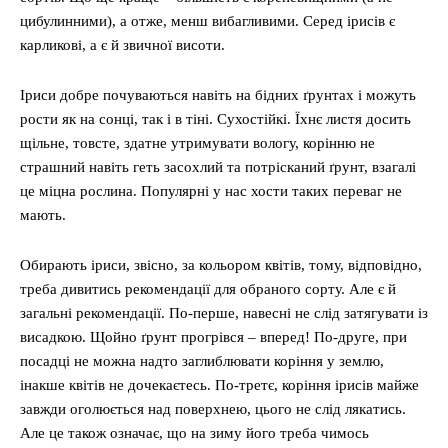
цибулинними), а отже, менш вибагливими. Серед ірисів є
карликові, а є й звичної висоти.
Іриси добре почуваються навіть на бідних ґрунтах і можуть
рости як на сонці, так і в тіні. Сухостійкі. Їхнє листя досить
щільне, товсте, здатне утримувати вологу, корінню не
страшний навіть геть засохлий та потрісканий ґрунт, взагалі
це міцна рослина. Популярні у нас хости таких переваг не
мають.
Обирають іриси, звісно, за кольором квітів, тому, відповідно,
треба дивитись рекомендації для обраного сорту. Але є й
загальні рекомендації. По-перше, навесні не слід затягувати із
висадкою. Щойно ґрунт прогрівся – вперед! По-друге, при
посадці не можна надто заглиблювати коріння у землю,
інакше квітів не дочекаєтесь. По-третє, коріння ірисів майже
завжди оголюється над поверхнею, цього не слід лякатись.
Але це також означає, що на зиму його треба чимось