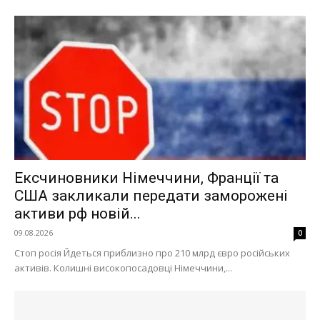
Ексчиновники Німеччини, Франції та
США закликали передати заморожені
активи рф новій...
Меню
09.08.2026
0
Стоп росія Йдеться приблизно про 210 млрд євро російських
Київ
активів. Колишні високопосадовці Німеччини,...
Україна
Економіка