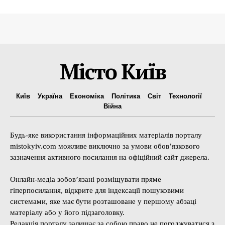
Місто Київ
Київ
Україна
Економіка
Політика
Світ
Технології
Війна
Будь-яке використання інформаційних матеріалів порталу
mistokyiv.com можливе виключно за умови обов’язкового
зазначення активного посилання на офіційний сайт джерела.
Онлайн-медіа зобов’язані розміщувати пряме
гіперпосилання, відкрите для індексації пошуковими
системами, яке має бути розташоване у першому абзаці
матеріалу або у його підзаголовку.
Редакція порталу залишає за собою право не погоджуватися з