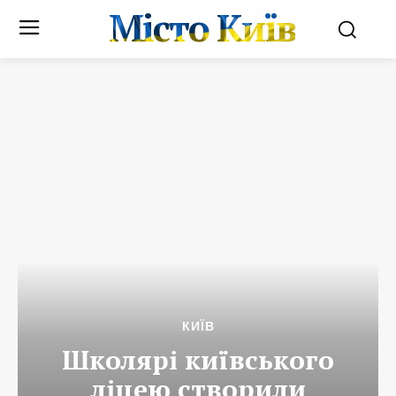
Місто Київ
КИЇВ
Школярі київського
ліцею створили