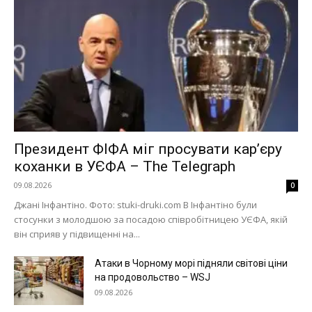
Президент ФІФА міг просувати кар’єру
коханки в УЄФА – The Telegraph
09.08.2026
0
Джані Інфантіно. Фото: stuki-druki.com В Інфантіно були
стосунки з молодшою за посадою співробітницею УЄФА, якій
він сприяв у підвищенні на...
Атаки в Чорному морі підняли світові ціни
на продовольство – WSJ
09.08.2026