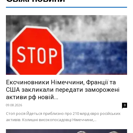
Ексчиновники Німеччини, Франції та
США закликали передати заморожені
активи рф новій...
09.08.2026
0
Стоп росія Йдеться приблизно про 210 млрд євро російських
активів. Колишні високопосадовці Німеччини,...