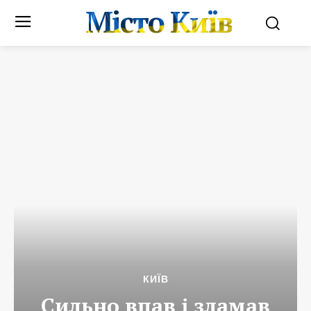
Місто Київ
КИЇВ
Сильно впав і зламав