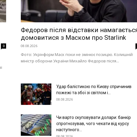
Федоров після відставки намагаєтьс
домовитися з Маском про Starlink
08.08.2026
0
Фото: Укрінформ Маск поки не змінює позицію. Колишній
міністр оборони України Михайло Федоров після...
ві
Удар балістикою по Києву спричинив
пожежі та збої зі світлом і...
08.08.2026
Чи варто скуповувати долари: банкір
спрогнозував, чого чекати від курсу
наступного...
08.08.2026