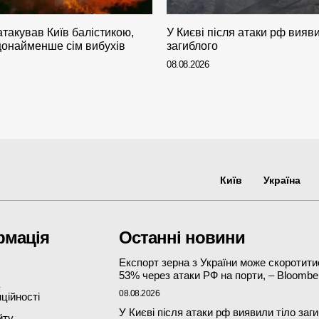
атакував Київ балістикою,
У Києві після атаки рф вияви
онайменше сім вибухів
загиблого
08.08.2026
Київ
Україна
рмація
Останні новини
Експорт зерна з України може скоротити
53% через атаки РФ на порти, – Bloombe
08.08.2026
ційності
У Києві після атаки рф виявили тіло заг
йту