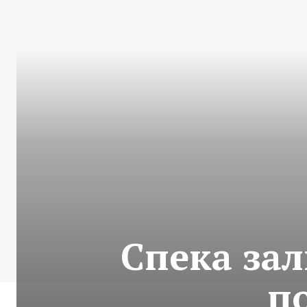
Спека зал
п