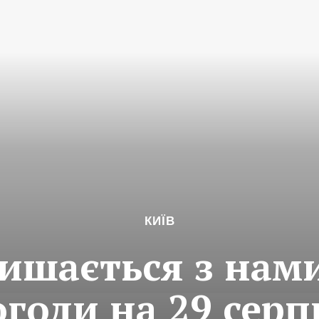
КИЇВ
ишається з нам
огоди на 29 серп