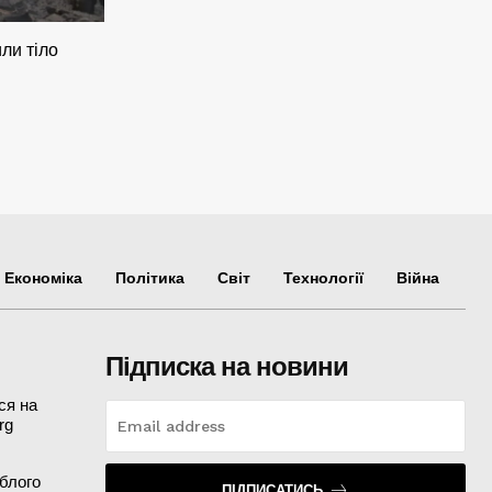
ли тіло
Економіка
Політика
Світ
Технології
Війна
Підписка на новини
ся на
rg
иблого
ПІДПИСАТИСЬ