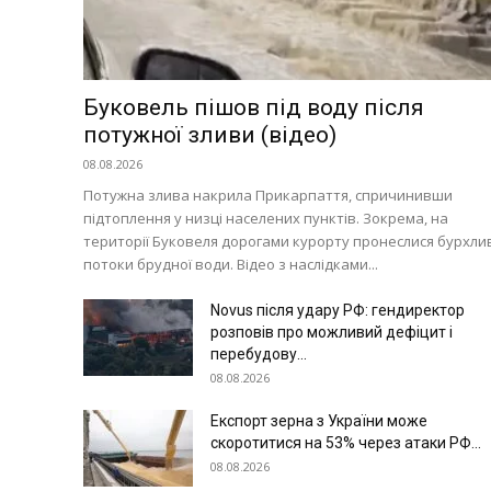
Світ
Технології
Війна
Буковель пішов під воду після
потужної зливи (відео)
08.08.2026
Потужна злива накрила Прикарпаття, спричинивши
підтоплення у низці населених пунктів. Зокрема, на
території Буковеля дорогами курорту пронеслися бурхли
потоки брудної води. Відео з наслідками...
Novus після удару РФ: гендиректор
розповів про можливий дефіцит і
перебудову...
08.08.2026
Експорт зерна з України може
скоротитися на 53% через атаки РФ...
08.08.2026