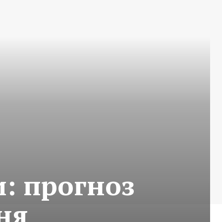
и: прогноз
ня