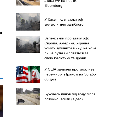
атаки РФ на порти, –
Bloomberg
У Києві після атаки рф
виявили тіло загиблого
ти
Зеленський про атаку рф:
Європа, Америка, Україна
хочуть зупинити війну, не хоче
лише путін і чіпляється за
свою балістику та дрони
У США заявили про можливе
перемир’я з Іраном на 30 або
60 днів
Буковель пішов під воду після
потужної зливи (відео)