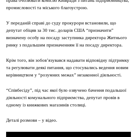
права очолювати комісію Київради з питань підприємництва,
промисловості та міського благоустрою.
У переданій справі до суду прокурори встановили, що
депутат обіцяв за 30 тис. доларів США “призначити”
визначену особу на посаду заступника директора Житнього
ринку з подальшим призначенням її на посаду директора.
Крім того, він зобов’язувався надавати відповідну підтримку
та регулювати деякі питання, що стосувались ведення новим
керівництвом у “розумних межах” незаконної діяльності.
“Співбесіду”, під час якої було озвучено бачення подальшої
діяльності комунального підприємства, депутат провів в
одному із книжкових магазинів столиці.
Деталі розмови – у відео.