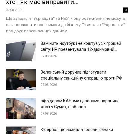
хто і як має виправити...
07.08.2026
0
Що заявляли ''Укрпошта'' та НБУ і чому роз’яснення не можуть
встановлювати нові вимоги до бізнесу Після заяв ''Укрпошти''
про друк персональних даних у...
Замінить ноутбук і не коштує усіх грошей
світу: HP презентувала 12-дюймовий...
07.08.2026
Зеленський доручив підготувати
спеціальну санкційну операцію проти РФ
07.08.2026
Меню
рф ударом КАБами і дронами поранила
Київ
двох у Сумах, в області...
07.08.2026
Україна
Економіка
Кіберполіція назвала головні ознаки
Політика