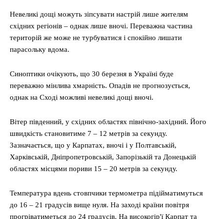
Невеликі дощі можуть зіпсувати настрій лише жителям
східних регіонів – однак лише вночі. Переважна частина
територій же може не турбуватися і спокійно лишати
парасольку вдома.
Синоптики очікують, що 30 березня в Україні буде
переважно мінлива хмарність. Опадів не прогнозується,
однак на Сході можливі невеликі дощі вночі.
Вітер південний, у східних областях північно-західний. Його
швидкість становитиме 7 – 12 метрів за секунду.
Зазначається, що у Карпатах, вночі і у Полтавській,
Харківській, Дніпропетровській, Запорізькій та Донецькій
областях місцями пориви 15 – 20 метрів за секунду.
Температура вдень стовпчики термометра підійматимуться
до 16 – 21 градусів вище нуля. На заході країни повітря
прогріватиметься до 24 градусів. На високогір'ї Карпат та