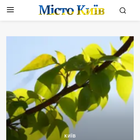
Місто Київ
КИЇВ