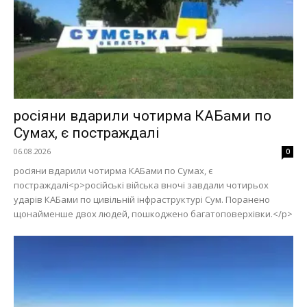
росіяни вдарили чотирма КАБами по
Сумах, є постраждалі
06.08.2026
0
росіяни вдарили чотирма КАБами по Сумах, є
постраждалі<p>російські війська вночі завдали чотирьох
ударів КАБами по цивільній інфраструктурі Сум. Поранено
щонайменше двох людей, пошкоджено багатоповерхівки.</p>