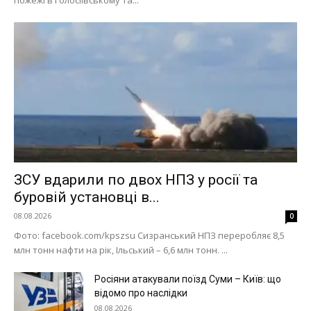
пожежі в Голосіївському та...
ЗСУ вдарили по двох НПЗ у росії та
буровій установці в...
08.08.2026
0
Фото: facebook.com/kpszsu Сизранський НПЗ переробляє 8,5
млн тонн нафти на рік, Ільський – 6,6 млн тонн. ...
Меню
Росіяни атакували поїзд Суми – Київ: що
відомо про наслідки
Київ
08.08.2026