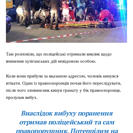
Там розповіли, що поліцейські отримали виклик щодо
вчинення хуліганських дій невідомою особою.
Коли вони прибули за вказаною адресою, чоловік кинувся
втікати. Один із правоохоронців почав його переслідувати,
після чого зловмисник кинув гранату у бік правоохоронця,
пролунав вибух.
Внаслідок вибуху поранення
отримав поліцейський та сам
правопорушник. Потерпілим на