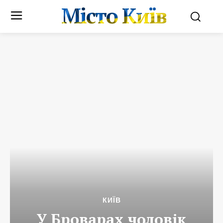
Місто Київ
КИЇВ
У Броварах чоловік