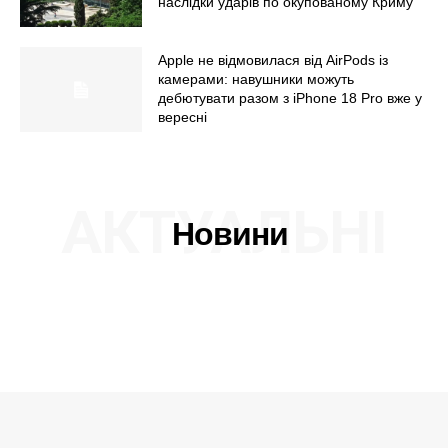
наслідки ударів по окупованому Криму
Apple не відмовилася від AirPods із
камерами: навушники можуть
дебютувати разом з iPhone 18 Pro вже у
вересні
АКТУАЛЬНІ
Новини