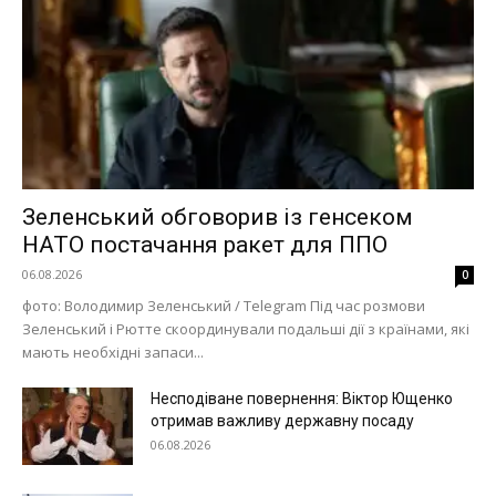
Світ
Технології
Війна
Зеленський обговорив із генсеком
НАТО постачання ракет для ППО
06.08.2026
0
фото: Володимир Зеленський / Telegram Під час розмови
Зеленський і Рютте скоординували подальші дії з країнами, які
мають необхідні запаси...
Несподіване повернення: Віктор Ющенко
отримав важливу державну посаду
06.08.2026