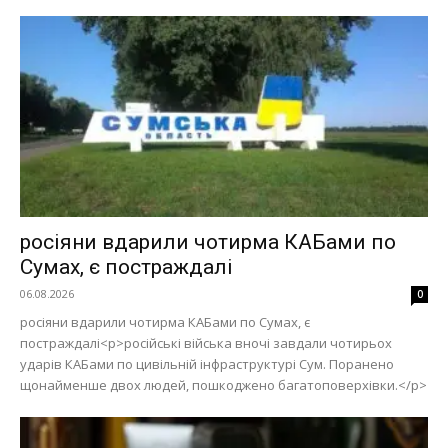
росіяни вдарили чотирма КАБами по
Сумах, є постраждалі
Меню
06.08.2026
0
росіяни вдарили чотирма КАБами по Сумах, є
постраждалі<p>російські війська вночі завдали чотирьох
Київ
ударів КАБами по цивільній інфраструктурі Сум. Поранено
Україна
щонайменше двох людей, пошкоджено багатоповерхівки.</p>
Економіка
Політика