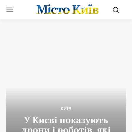
Місто Київ
КИЇВ
У Києві показують
дрони і роботів, які