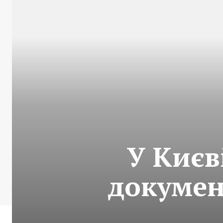
У Києв
докумен