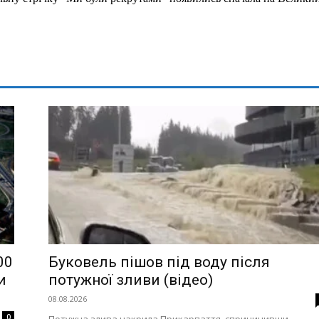
00
Буковель пішов під воду після
и
потужної зливи (відео)
08.08.2026
0