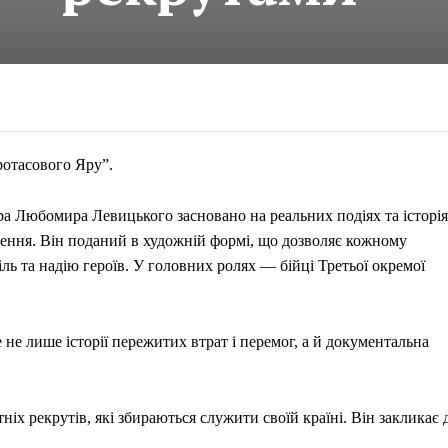
ротасового Яру”.
а Любомира Левицького засновано на реальних подіях та історі
ення. Він поданий в художній формі, що дозволяє кожному
біль та надію героїв. У головних ролях — бійці Третьої окремої
 не лише історії пережитих втрат і перемог, а й документальна
іх рекрутів, які збираються служити своїй країні. Він закликає 