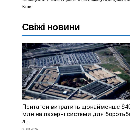
Київ.
Свіжі новини
Пентагон витратить щонайменше $4
млн на лазерні системи для боротьб
з...
08.08.2026