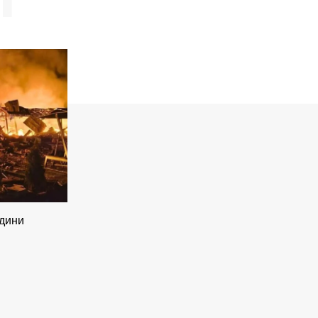
юдини