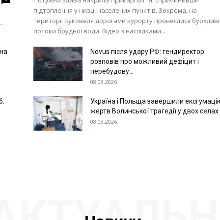
Потужна злива накрила Прикарпаття, спричинивши
підтоплення у низці населених пунктів. Зокрема, на
території Буковеля дорогами курорту пронеслися бурхливі
.
потоки брудної води. Відео з наслідками...
 на
Novus після удару РФ: гендиректор
розповів про можливий дефіцит і
перебудову...
08.08.2026
6:
Україна і Польща завершили ексгумаці
жертв Волинської трагедії у двох селах
08.08.2026
АКТУАЛЬН