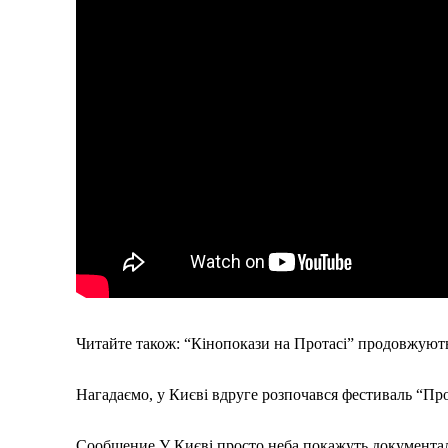
Меню
Київ
Україна
Економіка
Читайте також: “Кінопокази на Протасі” продовжуют
Політика
Світ
Нагадаємо, у Києві вдруге розпочався фестиваль “Пр
Технології
Війна
Сообщение У Києві просто неба покажуть документал