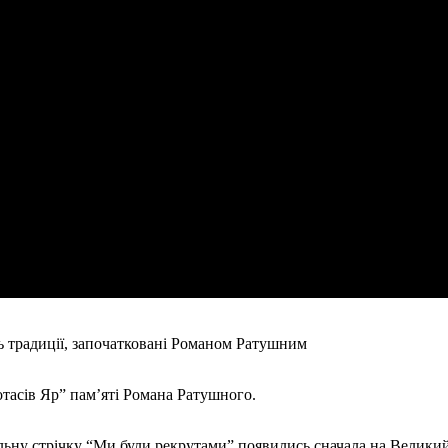
ь традиції, започатковані Романом Ратушним
отасів Яр” пам’яті Романа Ратушного.
ьну стрічку “Ми були рекрутами” появились сначала на Велики