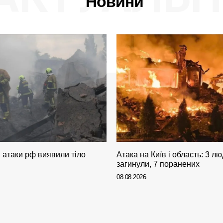
Новини
я атаки рф виявили тіло
Атака на Київ і область: 3 л
загинули, 7 поранених
08.08.2026