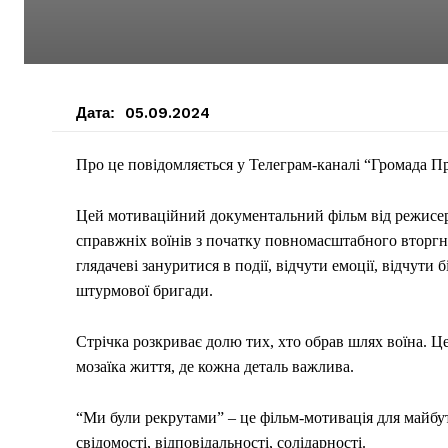
Дата:
05.09.2024
Про це повідомляється у Телеграм-каналі “Громада П
Цей мотиваційний документальний фільм від режисер
справжніх воїнів з початку повномасштабного вторгн
глядачеві зануритися в події, відчути емоції, відчути 
штурмової бригади.
Стрічка розкриває долю тих, хто обрав шлях воїна. Це
мозаїка життя, де кожна деталь важлива.
“Ми були рекрутами” – це фільм-мотивація для майбутн
свідомості, відповідальності, солідарності.