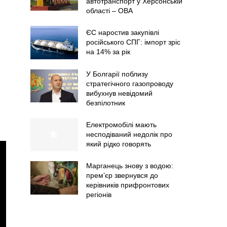
автотранспорт у Херсонській
області – ОВА
ЄС наростив закупівлі
російського СПГ: імпорт зріс
на 14% за рік
У Болгарії поблизу
стратегічного газопроводу
вибухнув невідомий
безпілотник
Електромобілі мають
несподіваний недолік про
який рідко говорять
Марганець знову з водою:
прем’єр звернувся до
керівників прифронтових
регіонів