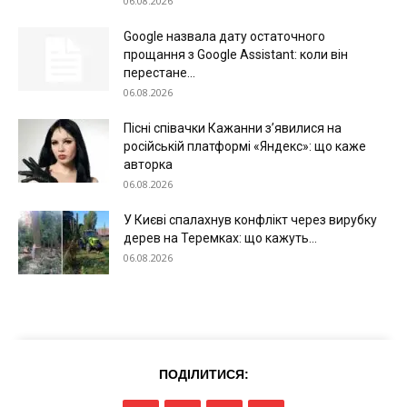
06.08.2026
Google назвала дату остаточного
прощання з Google Assistant: коли він
перестане...
06.08.2026
Пісні співачки Кажанни зʼявилися на
російській платформі «Яндекс»: що каже
авторка
06.08.2026
Меню
У Києві спалахнув конфлікт через вирубку
дерев на Теремках: що кажуть...
Київ
06.08.2026
Україна
Економіка
Політика
Світ
ПОДІЛИТИСЯ:
Технології