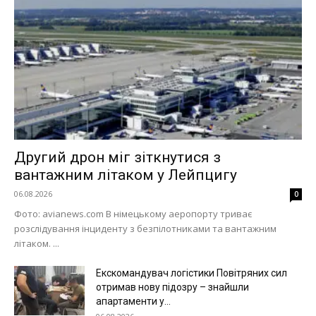
Другий дрон міг зіткнутися з
вантажним літаком у Лейпцигу
06.08.2026
0
Фото: avianews.com В німецькому аеропорту триває
розслідування інциденту з безпілотниками та вантажним
літаком. ...
Екскомандувач логістики Повітряних сил
отримав нову підозру – знайшли
апартаменти у...