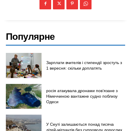
Війна
Популярне
Зарплати вчителів і стипендії зростуть з
1 вересня: скільки доплатять
росія атакувала дронами пов’язане з
Німеччиною вантажне судно поблизу
Одеси
У Сеуті залишаються понад тисяча
дітей-мігрантів без супроводу дорослих